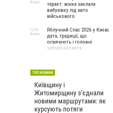
Вчора
теракт: жінка заклала
вибухівку під авто
військового
Яблучний Спас 2026 у Києві:
12:30
Вчора
дата, традиції, що
освячують і головні
заборони свята
ТОП НОВИНИ
Київщину і
Житомирщину з’єднали
новими маршрутами: як
курсують потяги