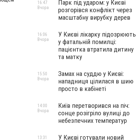
Парк під ударом: у Києві
16:47
Вчора
розгорівся конфлікт через
масштабну вирубку дерев
У Києві лікарку підозрюють
16:06
Вчора
у фатальній помилці:
пацієнтка втратила дитину
та матку
Замах на суддю у Києві:
15:50
Вчора
нападниця цілилася в шию
просто в кабінеті
Київ перетворився на піч:
14:00
Вчора
сонце розігріло вулиці до
небезпечних температур
У Києві готували новий
13:31