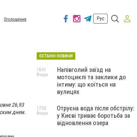
Рус
Оголошення
ОСТАННІ НОВИНИ
Напівголий заїзд на
18:01
Вчора
мотоциклі та заклики до
інтиму: що коїться на
вулицях
овне 26,93
Отруєна вода після обстрілу:
17:30
вским днем.
Вчора
у Києві триває боротьба за
відновлення озера
дующем