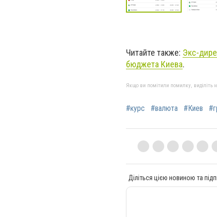
Читайте также:
Экс-дире
бюджета Киева
.
Якщо ви помітили помилку, виділіть нео
#курс
#валюта
#Киев
#г
Діліться цією новиною та підп