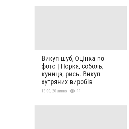
Викуп шуб, Оцінка по
фото | Норка, соболь,
куница, рись. Викуп
хутряних виробів
44
18:00, 20 липня