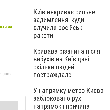
Київ накриває сильне
задимлення: куди
влучили російські
ьги из
ракети
Кривава різанина після
вибухів на Київщині:
скільки людей
постраждало
 оцінити
У напрямку метро Києва
заблоковано рух:
напрямок і причина