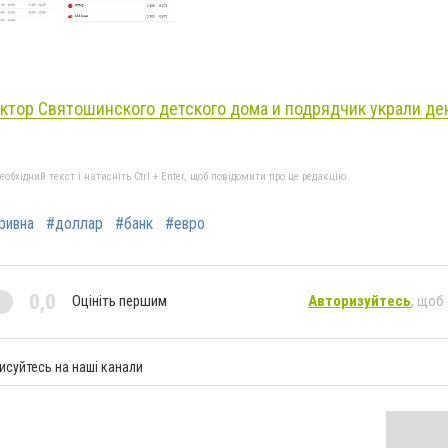
ктор Святошинского детского дома и подрядчик украли ден
бхідний текст і натисніть Ctrl + Enter, щоб повідомити про це редакцію
ривна
#доллар
#банк
#евро
0,0
Оцініть першим
Авторизуйтесь
, щоб
исуйтесь на наші канали