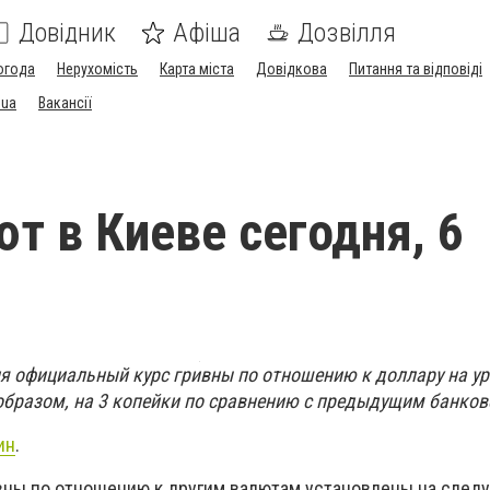
Довідник
Афіша
Дозвілля
огода
Нерухомість
Карта міста
Довідкова
Питання та відповіді
.ua
Вакансії
ют в Киеве сегодня, 6
ня официальный курс гривны по отношению к доллару на ур
м образом, на 3 копейки по сравнению с предыдущим банко
ин
.
вны по отношению к другим валютам установлены на сле