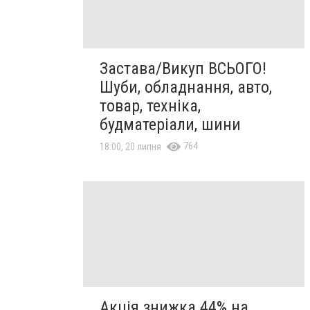
Застава/Викуп ВСЬОГО!
Шуби, обладнання, авто,
товар, техніка,
будматеріали, шини
764
18:00, 20 липня
Акція знижка 44% на