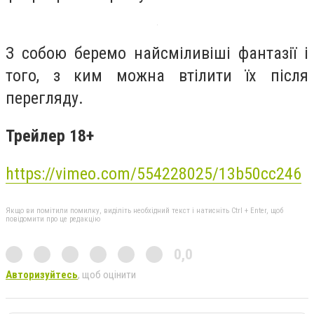
З собою беремо найсміливіші фантазії і
того, з ким можна втілити їх після
перегляду.
Трейлер 18+
https://vimeo.com/554228025/13b50cc246
Якщо ви помітили помилку, виділіть необхідний текст і натисніть Ctrl + Enter, щоб
повідомити про це редакцію
0,0
Авторизуйтесь
, щоб оцінити