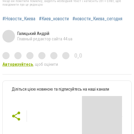
Якщо ви помітили помилку, виділіть необхідний текст і натисніть Ctrl + Enter, щоб
повідомити про це редакцію
#Новости_Киева
#Киев_новости
#новости_Киева_сегодня
Галицький Андрій
Главный редактор сайта 44.ua
0,0
Авторизуйтесь
, щоб оцінити
Діліться цією новиною та підписуйтесь на наші канали