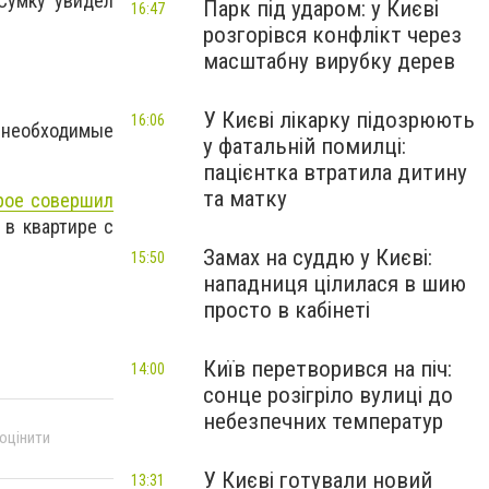
Сумку увидел
Парк під ударом: у Києві
16:47
розгорівся конфлікт через
масштабну вирубку дерев
У Києві лікарку підозрюють
16:06
е необходимые
у фатальній помилці:
пацієнтка втратила дитину
та матку
орое совершил
 в квартире с
Замах на суддю у Києві:
15:50
нападниця цілилася в шию
просто в кабінеті
Київ перетворився на піч:
14:00
сонце розігріло вулиці до
небезпечних температур
 оцінити
У Києві готували новий
13:31