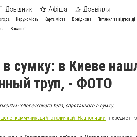
Довідник
Афіша
Дозвілля
огода
Нерухомість
Карта міста
Довідкова
Питання та відповіді
.ua
Вакансії
 в сумку: в Киеве наш
нный труп, - ФОТО
гменты человеческого тела, спрятанного в сумку.
тделе коммуникаций столичной Нацполиции
, передает 