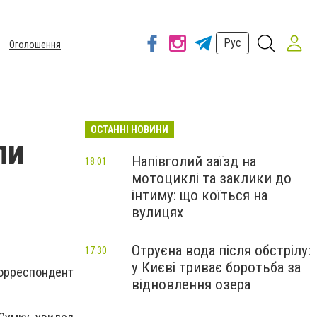
Рус
Оголошення
ОСТАННІ НОВИНИ
ли
Напівголий заїзд на
18:01
мотоциклі та заклики до
інтиму: що коїться на
вулицях
Отруєна вода після обстрілу:
17:30
у Києві триває боротьба за
корреспондент
відновлення озера