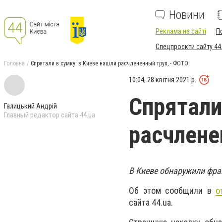
Новини
Реклама на сайті
П
Спецпроєкти сайту 44
Головна
Спрятали в сумку: в Киеве нашли расчлененный труп, - ФОТО
10:04, 28 квітня 2021 р.
Спрятали
Галицький Андрій
Главный редактор сайта 44.ua
расчлене
В Киеве обнаружили фра
Об этом сообщили в
о
сайта 44.ua.