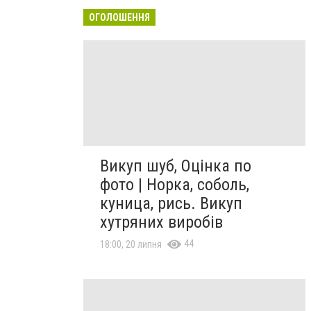
ОГОЛОШЕННЯ
Викуп шуб, Оцінка по
фото | Норка, соболь,
куница, рись. Викуп
хутряних виробів
44
18:00, 20 липня