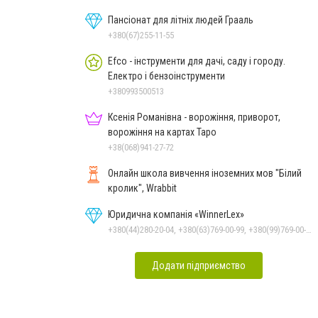
Пансіонат для літніх людей Грааль
+380(67)255-11-55
Efco - інструменти для дачі, саду і городу.
Електро і бензоінструменти
+380993500513
Ксенія Романівна - ворожіння, приворот,
ворожіння на картах Таро
+38(068)941-27-72
Онлайн школа вивчення іноземних мов "Білий
кролик", Wrabbit
Юридична компанія «WinnerLex»
+380(44)280-20-04, +380(63)769-00-99, +380(99)769-00-99, +380(96)769-00-99, +380(56)769-00-99
Додати підприємство