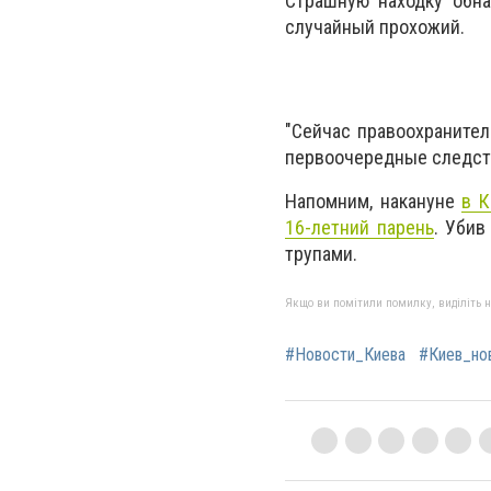
Страшную находку обна
случайный прохожий.
"Сейчас правоохраните
первоочередные следств
Напомним, накануне
в К
16-летний парень
. Убив
трупами.
Якщо ви помітили помилку, виділіть нео
#Новости_Киева
#Киев_но