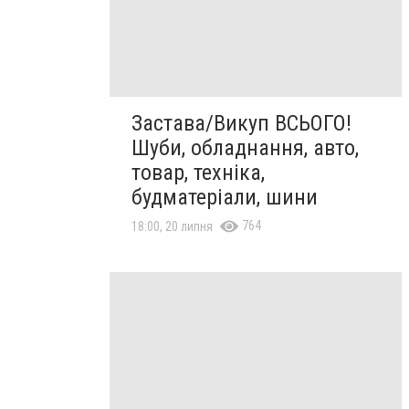
Застава/Викуп ВСЬОГО!
Шуби, обладнання, авто,
товар, техніка,
будматеріали, шини
764
18:00, 20 липня