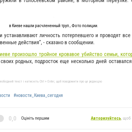
ружили в Голосеевском районе, в Моторном переулке. 
в Киеве нашли расчлененный труп., Фото полиции.
ли устанавливают личность потерпевшего и проводят вс
енные действия", - сказано в сообщении.
иеве произошло тройное кровавое убийство семьи, кот
 своих родных, подросток еще несколько дней оставался
бхідний текст і натисніть Ctrl + Enter, щоб повідомити про це редакцію
вости
#новости_Киева_сегодня
0,0
Оцініть першим
Авторизуйтесь
, щоб