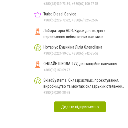
+380(63)939-73-39, +380(67)100-57-53
Turbo Diesel Service
+380(50)222-72-22, +380(67)325-82-07
Лабораторія ADR, Курси для водіїв з
перевезення небезпечних вантажів
Нотаріус Буцикіна Лілія Олексіївна
+380(66)221-99-05, +380(66)742-85-52
ОНЛАЙН ШКОЛА 977, дистанційне навчання
+380(99)150-09-77
SkladSystems, Складсистемс, проєктування,
виробництво та монтаж складських стелажних
систем
+380(67)201-38-78
Додати підприємство