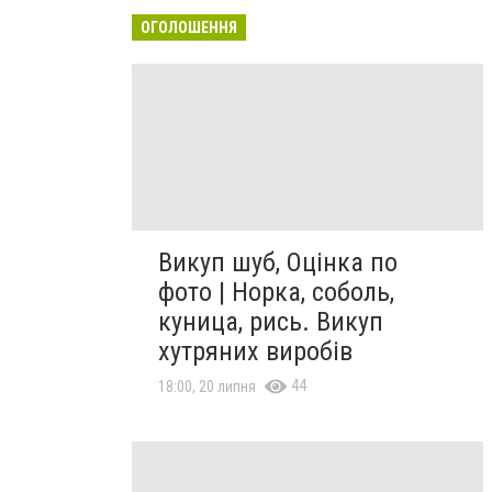
ОГОЛОШЕННЯ
Викуп шуб, Оцінка по
фото | Норка, соболь,
куница, рись. Викуп
хутряних виробів
44
18:00, 20 липня