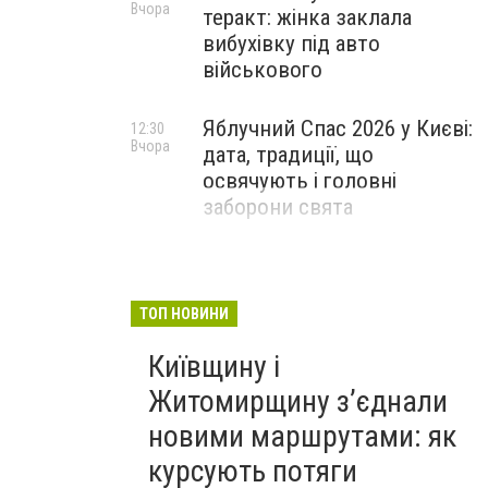
Вчора
теракт: жінка заклала
вибухівку під авто
військового
Яблучний Спас 2026 у Києві:
12:30
Вчора
дата, традиції, що
освячують і головні
заборони свята
ТОП НОВИНИ
Київщину і
Житомирщину з’єднали
новими маршрутами: як
курсують потяги