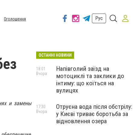
Рус
Оголошення
ОСТАННІ НОВИНИ
без
Напівголий заїзд на
18:01
Вчора
мотоциклі та заклики до
інтиму: що коїться на
вулицях
иях и замены
Отруєна вода після обстрілу:
17:30
Вчора
у Києві триває боротьба за
відновлення озера
обеспечение