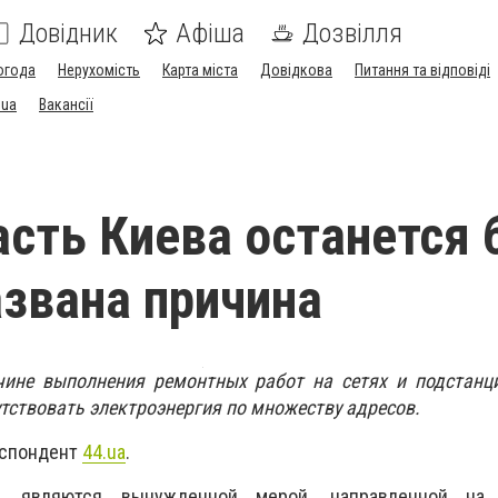
Довідник
Афіша
Дозвілля
огода
Нерухомість
Карта міста
Довідкова
Питання та відповіді
.ua
Вакансії
асть Киева останется 
азвана причина
чине выполнения ремонтных работ на сетях и подстанц
утствовать электроэнергия по множеству адресов.
еспондент
44.ua
.
м, являются вынужденной мерой, направленной на 