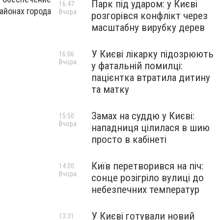
Парк під ударом: у Києві
16:47
районах города
Вчора
розгорівся конфлікт через
масштабну вирубку дерев
У Києві лікарку підозрюють
16:06
Вчора
у фатальній помилці:
пацієнтка втратила дитину
та матку
Замах на суддю у Києві:
15:50
Вчора
нападниця цілилася в шию
просто в кабінеті
Київ перетворився на піч:
14:00
Вчора
сонце розігріло вулиці до
небезпечних температур
У Києві готували новий
13:31