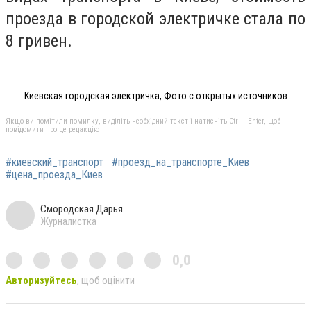
проезда в городской электричке стала по
8 гривен.
Киевская городская электричка, Фото с открытых источников
Якщо ви помітили помилку, виділіть необхідний текст і натисніть Ctrl + Enter, щоб
повідомити про це редакцію
#киевский_транспорт
#проезд_на_транспорте_Киев
#цена_проезда_Киев
Смородская Дарья
Журналистка
0,0
Авторизуйтесь
, щоб оцінити