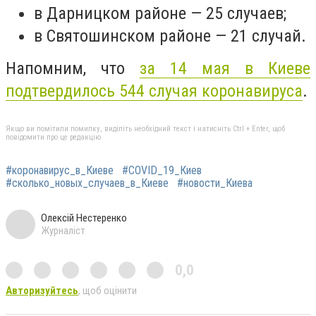
в Дарницком районе — 25 случаев;
в Святошинском районе — 21 случай.
Напомним, что
за 14 мая в Киеве
подтвердилось 544 случая коронавируса
.
Якщо ви помітили помилку, виділіть необхідний текст і натисніть Ctrl + Enter, щоб
повідомити про це редакцію
#коронавирус_в_Киеве
#COVID_19_Киев
#сколько_новых_случаев_в_Киеве
#новости_Киева
Олексій Нестеренко
Журналіст
0,0
Авторизуйтесь
, щоб оцінити