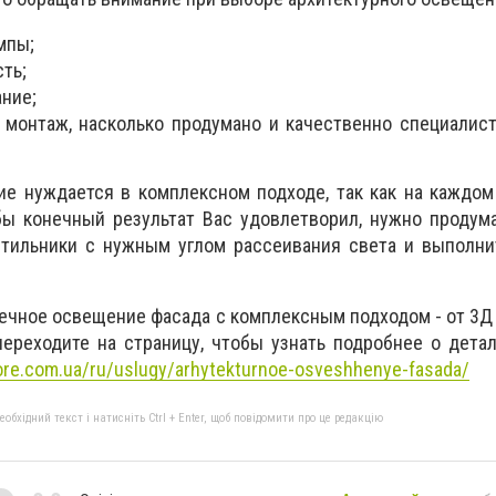
мпы;
ть;
ание;
 монтаж, насколько продумано и качественно специалис
е нуждается в комплексном подходе, так как на каждом
бы конечный результат Вас удовлетворил, нужно продум
ветильники с нужным углом рассеивания света и выполн
чечное освещение фасада с комплексным подходом - от 3Д
ереходите на страницу, чтобы узнать подробнее о дета
tore.com.ua/ru/uslugy/arhytekturnoe-osveshhenye-fasada/
бхідний текст і натисніть Ctrl + Enter, щоб повідомити про це редакцію