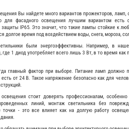
ещения Вы найдете много вариантов прожекторов, ламп, 
то для фасадного освещения лучшим вариантом есть 
 защиты ІР65. Это значит, что такие лампы стойкие к л
ся долгое время под воздействием воды, снега, мороза, со
етильники были энергоэффективны. Например, в наш
 где 1 диод употребляет всего лишь 3 Вт, в то время как 
егда главный фактор при выборе. Питание ламп должно 
 есть от 24 В. Такое напряжение безопасно как для челове
струкций.
 освещения стоит доверять профессионалам, особенно
 проведенных линий, монтаж светильника без поврежд
 точки - это все влияет как на долгую работу освещен
дания.
то обращать внимание при выборе архитектурного освещен