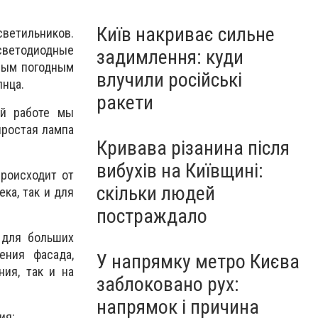
Київ накриває сильне
светильников.
светодиодные
задимлення: куди
юбым погодным
влучили російські
лнца.
ракети
ей работе мы
простая лампа
Кривава різанина після
вибухів на Київщині:
происходит от
скільки людей
ка, так и для
постраждало
 для больших
ения фасада,
У напрямку метро Києва
ия, так и на
заблоковано рух:
напрямок і причина
ия: