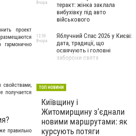
Вчора
теракт: жінка заклала
вибухівку під авто
військового
нить проект
Яблучний Спас 2026 у Києві:
12:30
е размещаются
Вчора
дата, традиції, що
 гармонично
освячують і головні
заборони свята
 свойствами,
ТОП НОВИНИ
е получается
Київщину і
Житомирщину з’єднали
ия?
новими маршрутами: як
курсують потяги
же правильно