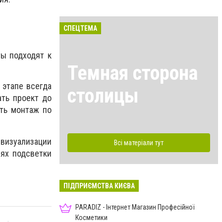
СПЕЦТЕМА
ты подходят к
Темная сторона
 этапе всегда
столицы
ать проект до
ить монтаж по
 визуализации
Всі матеріали тут
лях подсветки
ПІДПРИЄМСТВА КИЄВА
PARADIZ - Інтернет Магазин Професійної
Косметики