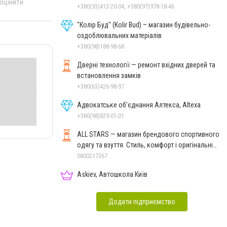
 оцінити
+380(93)413-20-04, +380(97)978-18-46
"Колір Буд" (Kolir Bud) – магазин будівельно-
оздоблювальних матеріалів
+380(98)188-98-68
Дверні технології — ремонт вхідних дверей та
встановлення замків
+380(63)426-98-97
Адвокатське об’єднання Алтекса, Altexa
+380(98)829-01-01
ALL STARS — магазин брендового спортивного
одягу та взуття. Стиль, комфорт і оригінальні
моделі
0800217367
Askiev, Автошкола Київ
Додати підприємство