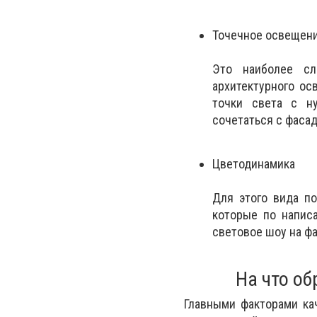
Точечное освещен
Это наиболее сл
архитектурного ос
точки света с н
сочетаться с фасад
Цветодинамика
Для этого вида п
которые по напис
световое шоу на фа
На что о
Главными факторами ка