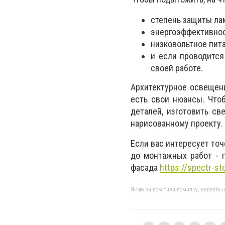
степень защиты ла
энергоэффективнос
низковольтное пит
и если проводится
своей работе.
Архитектурное освещени
есть свои нюансы. Что
деталей, изготовить с
нарисованному проекту.
Если вас интересует то
до монтажных работ - п
фасада
https://spectr-s
Якщо ви помітили помилку, виділіть нео