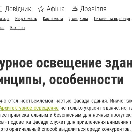
Довідник
Афіша
Дозвілля
огода
Нерухомість
Карта міста
Довідкова
Питання та відповіді
.ua
Вакансії
урное освещение здан
инципы, особенности
вно стал неотъемлемой частью фасада здания. Иначе ка
Архитектурное освещение
не только украсит здание, но т
олее привлекательным и безопасным для ночных прогулок.
ов - подсветка фасада служит для привлечения внимания п
 это оригинальный способ выделиться среди конкурентов.