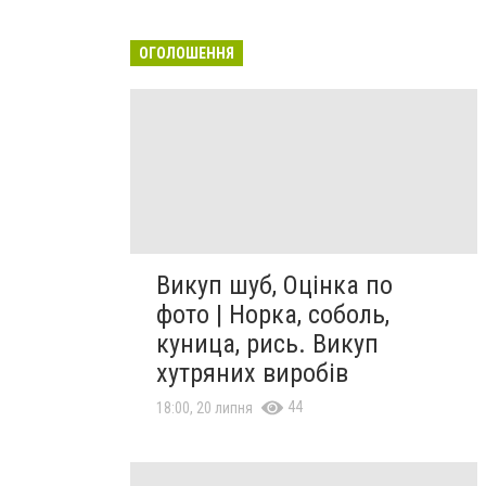
ОГОЛОШЕННЯ
Викуп шуб, Оцінка по
фото | Норка, соболь,
куница, рись. Викуп
хутряних виробів
44
18:00, 20 липня