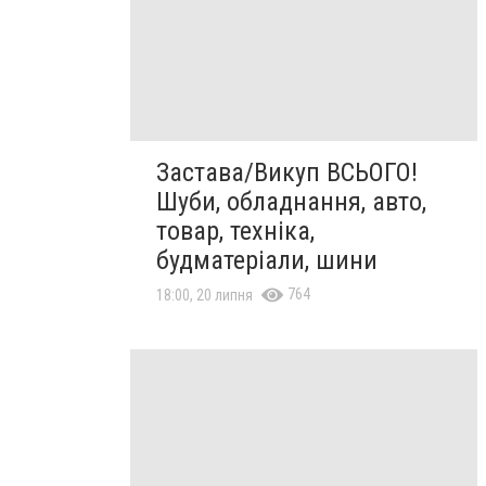
Застава/Викуп ВСЬОГО!
Шуби, обладнання, авто,
товар, техніка,
будматеріали, шини
764
18:00, 20 липня