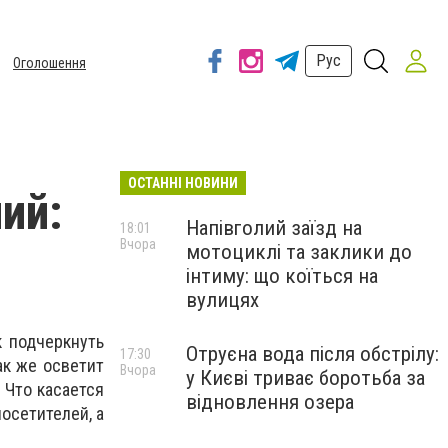
Рус
Оголошення
ОСТАННІ НОВИНИ
ий:
Напівголий заїзд на
18:01
Вчора
мотоциклі та заклики до
інтиму: що коїться на
вулицях
к подчеркнуть
Отруєна вода після обстрілу:
17:30
ак же осветит
Вчора
у Києві триває боротьба за
 Что касается
відновлення озера
осетителей, а