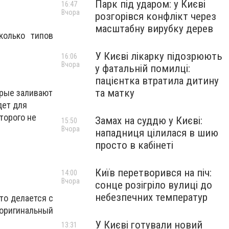
Парк під ударом: у Києві
16:47
Вчора
розгорівся конфлікт через
масштабну вирубку дерев
колько типов
У Києві лікарку підозрюють
16:06
Вчора
у фатальній помилці:
пацієнтка втратила дитину
та матку
орые заливают
дет для
торого не
Замах на суддю у Києві:
15:50
Вчора
нападниця цілилася в шию
просто в кабінеті
Київ перетворився на піч:
14:00
Вчора
сонце розігріло вулиці до
небезпечних температур
то делается с
 оригинальный
У Києві готували новий
13:31