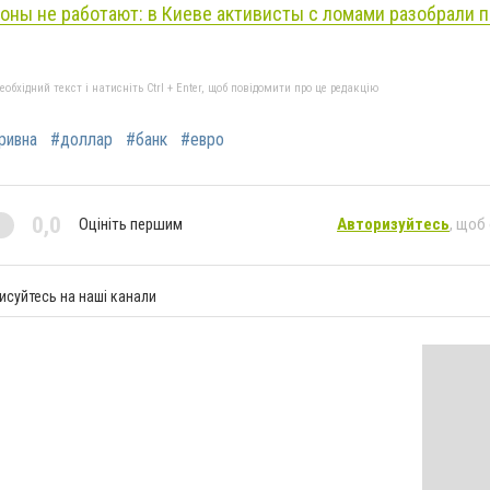
коны не работают: в Киеве активисты с ломами разобрали п
бхідний текст і натисніть Ctrl + Enter, щоб повідомити про це редакцію
ривна
#доллар
#банк
#евро
0,0
Оцініть першим
Авторизуйтесь
, щоб
исуйтесь на наші канали