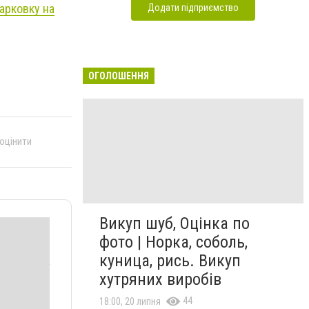
арковку на
Додати підприємство
ОГОЛОШЕННЯ
 оцінити
Викуп шуб, Оцінка по
фото | Норка, соболь,
куница, рись. Викуп
хутряних виробів
44
18:00, 20 липня