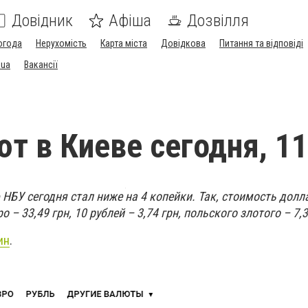
Довідник
Афіша
Дозвілля
огода
Нерухомість
Карта міста
Довідкова
Питання та відповіді
.ua
Вакансії
ют в Киеве сегодня, 1
НБУ сегодня стал ниже на 4 копейки. Так, стоимость долл
о – 33,49 грн, 10 рублей – 3,74 грн, польского злотого – 7,3
ин
.