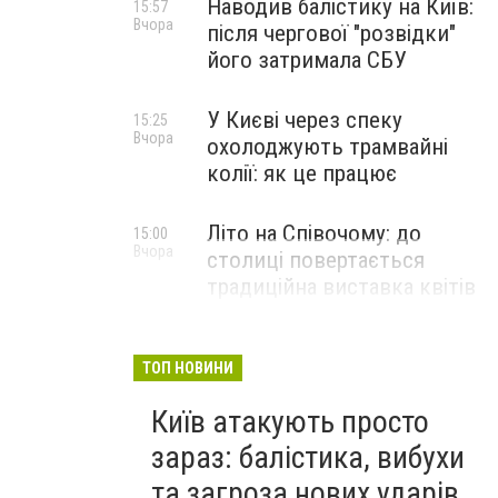
Наводив балістику на Київ:
15:57
Вчора
після чергової "розвідки"
його затримала СБУ
У Києві через спеку
15:25
Вчора
охолоджують трамвайні
колії: як це працює
Літо на Співочому: до
15:00
Вчора
столиці повертається
традиційна виставка квітів
НОВИНИ КОМПАНІЙ
ТОП НОВИНИ
Київ атакують просто
зараз: балістика, вибухи
та загроза нових ударів