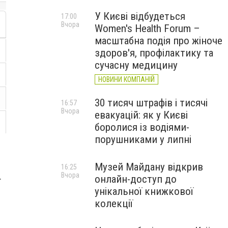
У Києві відбудеться
17:00
Вчора
Women's Health Forum –
масштабна подія про жіноче
здоров'я, профілактику та
сучасну медицину
НОВИНИ КОМПАНІЙ
30 тисяч штрафів і тисячі
16:57
Вчора
евакуацій: як у Києві
боролися із водіями-
порушниками у липні
Музей Майдану відкрив
16:25
Вчора
.
онлайн-доступ до
унікальної книжкової
колекції