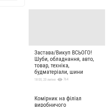
Застава/Викуп ВСЬОГО!
Шуби, обладнання, авто,
товар, техніка,
будматеріали, шини
764
18:00, 20 липня
Комірник на філіал
виробничого