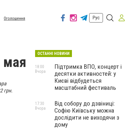
Рус
Оголошення
ОСТАННІ НОВИНИ
1 мая
Підтримка ВПО, концерт і
18:00
Вчора
десятки активностей: у
Києві відбудеться
ара
масштабний фестиваль
2 грн.
Від собору до дзвіниці:
17:30
Вчора
Софію Київську можна
дослідити не виходячи з
дому