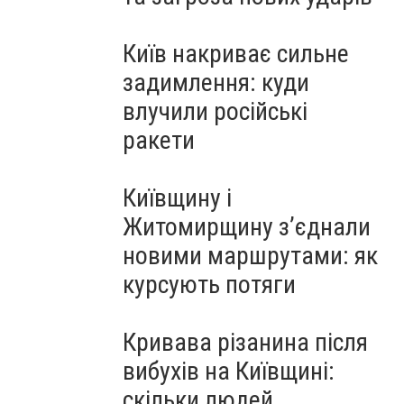
Київ накриває сильне
задимлення: куди
влучили російські
ракети
Київщину і
Житомирщину з’єднали
новими маршрутами: як
курсують потяги
Кривава різанина після
вибухів на Київщині:
скільки людей