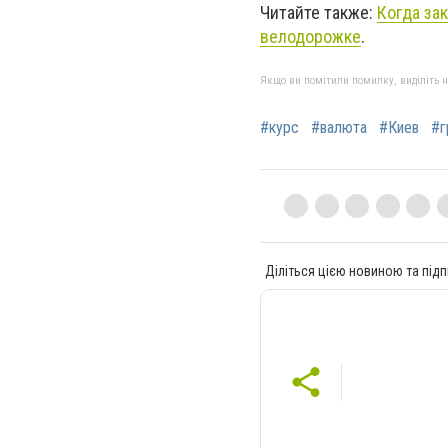
Читайте также:
Когда за
велодорожке
.
Якщо ви помітили помилку, виділіть нео
#курс
#валюта
#Киев
#г
Діліться цією новиною та підп