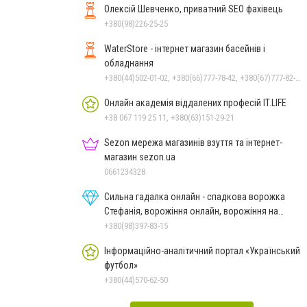
Олексій Шевченко, приватний SEO фахівець
+380(98)226-25-25
WaterStore - інтернет магазин басейнів і
обладнання
+380(44)502-01-02, +380(66)777-78-42, +380(67)777-82-19, +380(67)890-80-80, +380(73)890-80-80, +380(44)502-01-03
Онлайн академія віддалених професій IT.LIFE
+38 067 119 25 11, +380(63)151-29-21
Sezon мережа магазинів взуття та інтернет-
магазин sezon.ua
0661234328
Сильна гадалка онлайн - спадкова ворожка
Стефанія, ворожіння онлайн, ворожіння на
картах Таро
+380(98)397-83-15
Інформаційно-аналітичний портал «Український
футбол»
+380(44)570-62-50