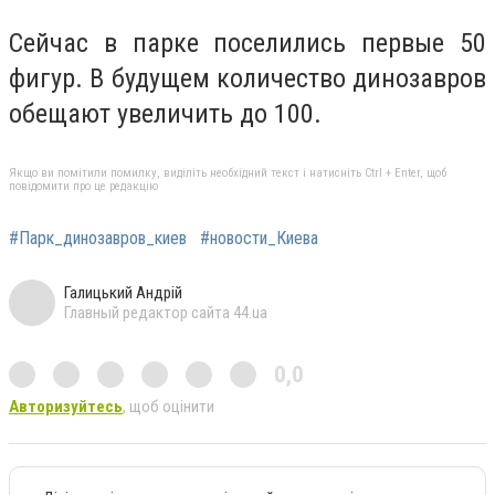
Сейчас в парке поселились первые 50
фигур. В будущем количество динозавров
обещают увеличить до 100.
Якщо ви помітили помилку, виділіть необхідний текст і натисніть Ctrl + Enter, щоб
повідомити про це редакцію
#Парк_динозавров_киев
#новости_Киева
Галицький Андрій
Главный редактор сайта 44.ua
0,0
Авторизуйтесь
, щоб оцінити