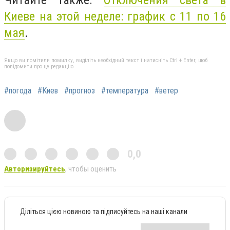
Читайте также:
Отключения света в
Киеве на этой неделе: график с 11 по 16
мая
.
Якщо ви помітили помилку, виділіть необхідний текст і натисніть Ctrl + Enter, щоб
повідомити про це редакцію
#погода
#Киев
#прогноз
#температура
#ветер
0,0
Авторизируйтесь
, чтобы оценить
Діліться цією новиною та підписуйтесь на наші канали