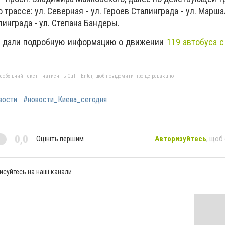
 трассе: ул. Северная - ул. Героев Сталинграда - ул. Мар
линграда - ул. Степана Бандеры.
a дали подробную информацию о движении
119 автобуса 
бхідний текст і натисніть Ctrl + Enter, щоб повідомити про це редакцію
вости
#новости_Киева_сегодня
0,0
Оцініть першим
Авторизуйтесь
, щоб
исуйтесь на наші канали