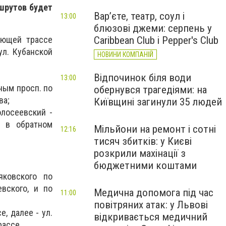
ршрутов будет
Вар’єте, театр, соул і
13:00
блюзові джеми: серпень у
Caribbean Club і Pepper's Club
ующей трассе
ул. Кубанской
НОВИНИ КОМПАНІЙ
Відпочинок біля води
13:00
ным просп. по
обернувся трагедіями: на
ва;
Київщині загинули 35 людей
олосеевский -
, в обратном
Мільйони на ремонт і сотні
12:16
тисяч збитків: у Києві
розкрили махінації з
бюджетними коштами
яковского по
вского, и по
Медична допомога під час
11:00
повітряних атак: у Львові
, далее - ул.
відкривається медичний
рассе.