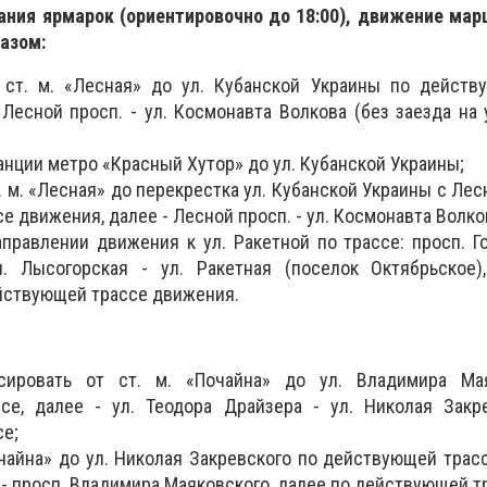
чания ярмарок (ориентировочно до 18:00), движение ма
азом:
ст. м. «Лесная» до ул. Кубанской Украины по действ
 Лесной просп. - ул. Космонавта Волкова (без заезда на 
анции метро «Красный Хутор» до ул. Кубанской Украины;
. м. «Лесная» до перекрестка ул. Кубанской Украины с Лес
 движения, далее - Лесной просп. - ул. Космонавта Волко
правлении движения к ул. Ракетной по трассе: просп. Г
л. Лысогорская - ул. Ракетная (поселок Октябрьское)
йствующей трассе движения.
ировать от ст. м. «Почайна» до ул. Владимира Ма
се, далее - ул. Теодора Драйзера - ул. Николая Закре
е;
очайна» до ул. Николая Закревского по действующей трассе
- просп. Владимира Маяковского, далее по действующей т