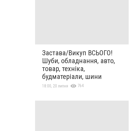
Застава/Викуп ВСЬОГО!
Шуби, обладнання, авто,
товар, техніка,
будматеріали, шини
764
18:00, 20 липня