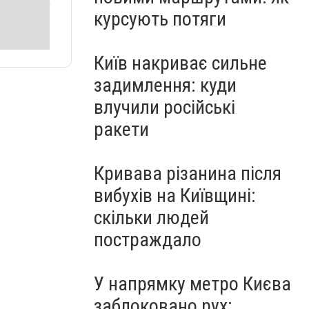
курсують потяги
Київ накриває сильне
задимлення: куди
влучили російські
ракети
Кривава різанина після
вибухів на Київщині:
скільки людей
постраждало
У напрямку метро Києва
заблоковано рух: