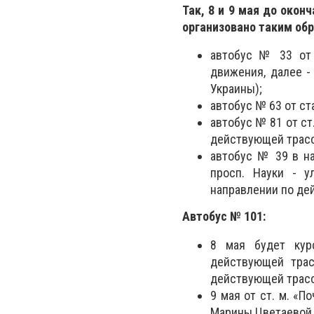
Так, 8 и 9 мая до окон
организовано таким обр
автобус № 33 от 
движения, далее -
Украины);
автобус № 63 от ст
автобус № 81 от ст
действующей трассе
автобус № 39 в на
просп. Науки - у
направлении по де
Автобус № 101:
8 мая
будет курс
действующей трас
действующей трасс
9 мая
от ст. м. «П
Марины Цветаевой 