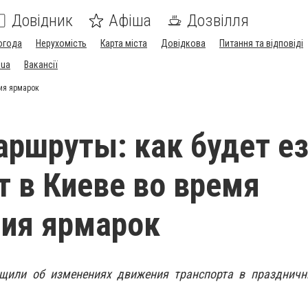
Довідник
Афіша
Дозвілля
огода
Нерухомість
Карта міста
Довідкова
Питання та відповіді
.ua
Вакансії
ния ярмарок
ршруты: как будет е
т в Киеве во время
ия ярмарок
бщили об изменениях движения транспорта в праздничн