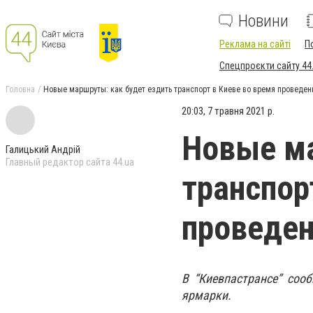
Новини
Реклама на сайті
П
Спецпроєкти сайту 44
Головна
Новые маршруты: как будет ездить транспорт в Киеве во время проведе
20:03, 7 травня 2021 р.
Новые ма
Галицький Андрій
Главный редактор сайта 44.ua
транспор
проведен
В “Киевпастрансе” соо
ярмарки.