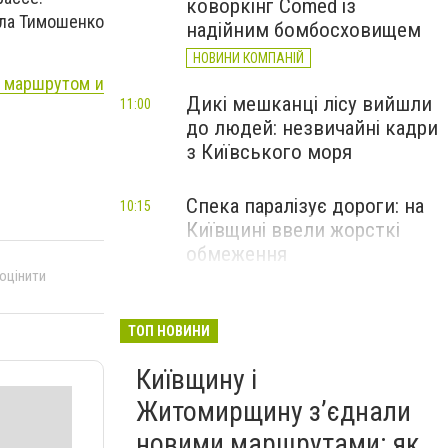
коворкінг Comed із
шала Тимошенко
надійним бомбосховищем
НОВИНИ КОМПАНІЙ
с маршрутом и
Дикі мешканці лісу вийшли
11:00
до людей: незвичайні кадри
з Київського моря
Спека паралізує дороги: на
10:15
Київщині ввели жорсткі
обмеження
 оцінити
ТОП НОВИНИ
Київщину і
Житомирщину з’єднали
новими маршрутами: як