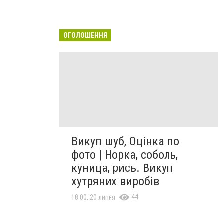
ОГОЛОШЕННЯ
Викуп шуб, Оцінка по
фото | Норка, соболь,
куница, рись. Викуп
хутряних виробів
44
18:00, 20 липня