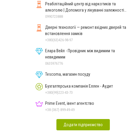
Реабілітаційний центр від наркотиків та
алкоголю | Допомога у лікуванні залежності
ReaLife
0990723888
Дверні технології — ремонт вхідних дверей та
встановлення замків
+380(63)426-98-97
Елара Вейл - Провідник між видимим та
невидимим
0635976776
Tescoma, магазин посуду
Бухгалтерська компанія Еллен - Аудит
+380(99)223-43-73
Prime Event, івент агентство
+38 (067) 899-49-49
Додати підприємство