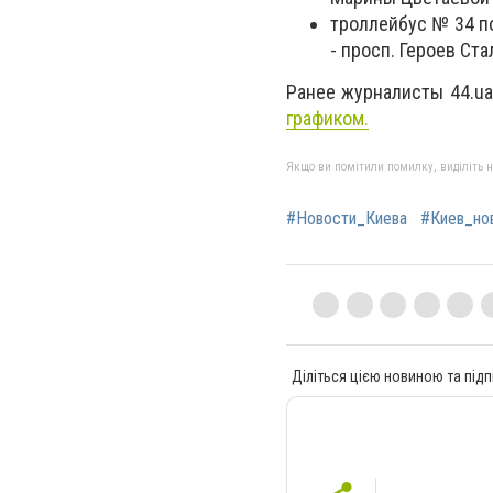
троллейбус № 34 по
- просп. Героев Ста
Ранее журналисты 44.u
графиком.
Якщо ви помітили помилку, виділіть нео
#Новости_Киева
#Киев_но
Діліться цією новиною та підп