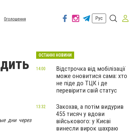
Рус
Оголошення
ОСТАННІ НОВИНИ
здить
Відстрочка від мобілізації
14:00
може оновитися сама: хто
не піде до ТЦК і де
перевірити свій статус
Закохав, а потім видурив
13:32
455 тисяч у вдови
ые дни через
військового: у Києві
винесли вирок шахраю