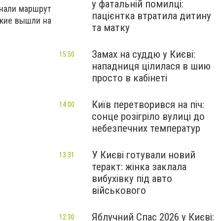
у фатальній помилці:
знали маршрут
пацієнтка втратила дитину
ские вышли на
та матку
Замах на суддю у Києві:
15:50
нападниця цілилася в шию
просто в кабінеті
Київ перетворився на піч:
14:00
сонце розігріло вулиці до
небезпечних температур
У Києві готували новий
13:31
теракт: жінка заклала
вибухівку під авто
військового
Яблучний Спас 2026 у Києві:
12:30