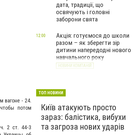
дата, традиції, що
освячують і головні
заборони свята
Полиция задержала подростков, куривших в вагон
Акція: готуємося до школи
12:00
Фото полиции
разом – як зберегти зір
дитини напередодні нового
навчального року
НОВИНИ КОМПАНІЙ
ТОП НОВИНИ
м вагоне - 24.
Київ атакують просто
 чтобы потом
зараз: балістика, вибухи
та загроза нових ударів
. 2 ст. 44-3
а Украины об