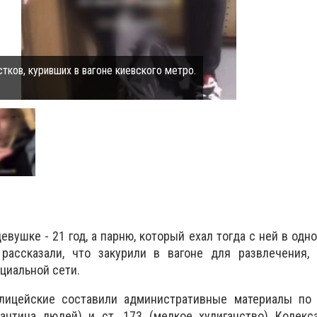
ков, куривших в вагоне киевского метро.
евушке - 21 год, а парню, который ехал тогда с ней в одно
рассказали, что закурили в вагоне для развлечения,
циальной сети.
ицейские составили административные материалы по ч
антина людей) и ст. 173 (мелкое хулиганство) Кодекс