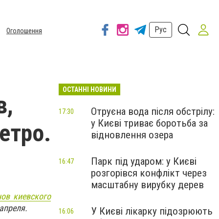
Рус
Оголошення
ОСТАННІ НОВИНИ
в,
Отруєна вода після обстрілу:
17:30
у Києві триває боротьба за
етро.
відновлення озера
Парк під ударом: у Києві
16:47
розгорівся конфлікт через
масштабну вирубку дерев
нов киевского
 апреля.
У Києві лікарку підозрюють
16:06