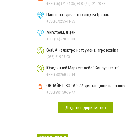
+380(96)971-44-35, +380(95)021-78-88
Пансіонат для літніх людей Грааль
+380(67)255-11-55
Ангстрем, ліцей
+380(95)678-90-03
GetUA - електроінструмент, агротехніка
(066) 619 35 03
Юридичний Маркетплейс "Консультант"
+380(73)260-29-94
ОНЛАЙН ШКОЛА 977, дистанційне навчання
+380(99)150-09-77
Додати підприємство