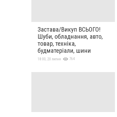
Застава/Викуп ВСЬОГО!
Шуби, обладнання, авто,
товар, техніка,
будматеріали, шини
764
18:00, 20 липня