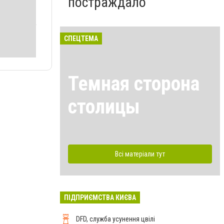
постраждало
СПЕЦТЕМА
Темная сторона
столицы
Всі матеріали тут
ПІДПРИЄМСТВА КИЄВА
DFD, служба усунення цвілі