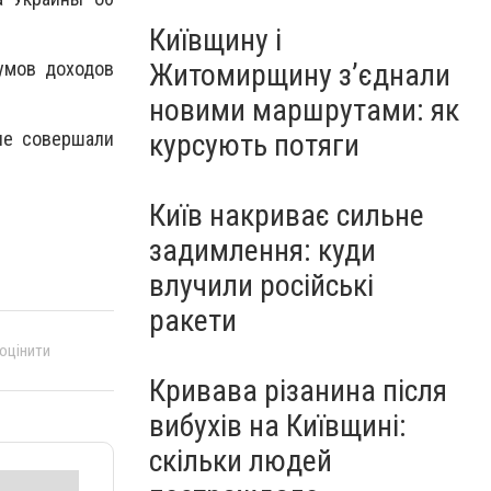
Київщину і
умов доходов
Житомирщину з’єднали
новими маршрутами: як
не совершали
курсують потяги
Київ накриває сильне
задимлення: куди
влучили російські
ракети
 оцінити
Кривава різанина після
вибухів на Київщині:
скільки людей