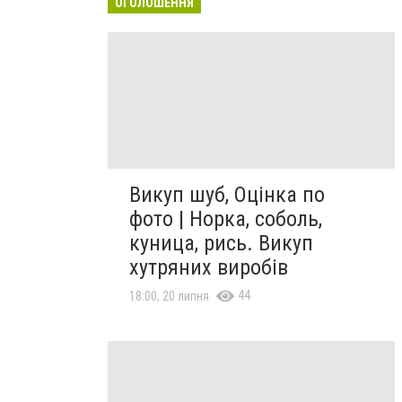
ОГОЛОШЕННЯ
Викуп шуб, Оцінка по
фото | Норка, соболь,
куница, рись. Викуп
хутряних виробів
44
18:00, 20 липня