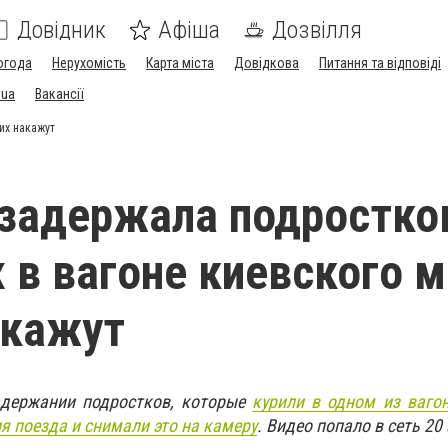
Довідник
Афіша
Дозвілля
огода
Нерухомість
Карта міста
Довідкова
Питання та відповіді
.ua
Вакансії
их накажут
задержала подростко
 в вагоне киевского м
акажут
адержании подростков, которые
курили в одном из ваго
я поезда и снимали это на камеру
. Видео попало в сеть 20