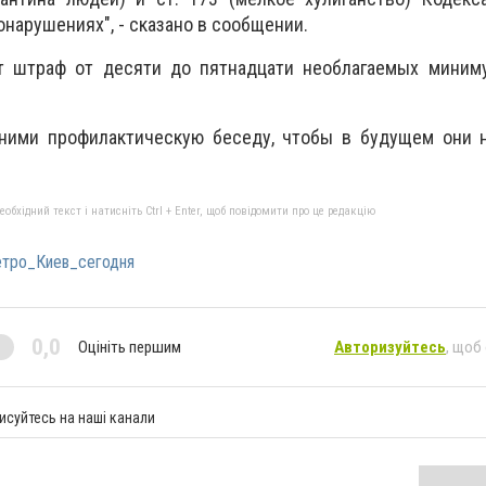
нарушениях", - сказано в сообщении.
т штраф от десяти до пятнадцати необлагаемых миним
ними профилактическую беседу, чтобы в будущем они 
бхідний текст і натисніть Ctrl + Enter, щоб повідомити про це редакцію
тро_Киев_сегодня
0,0
Оцініть першим
Авторизуйтесь
, щоб
исуйтесь на наші канали