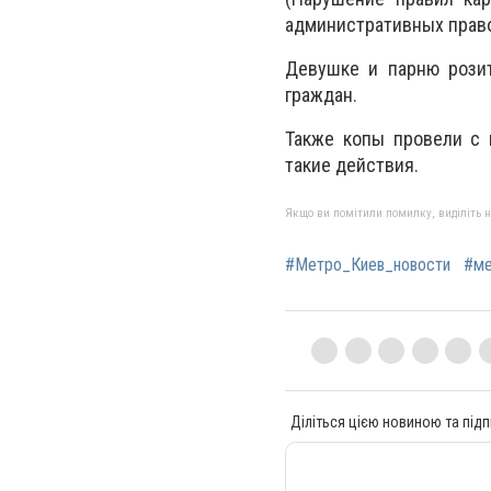
административных право
Девушке и парню рози
граждан.
Также копы провели с 
такие действия.
Якщо ви помітили помилку, виділіть нео
#Метро_Киев_новости
#ме
Діліться цією новиною та підп