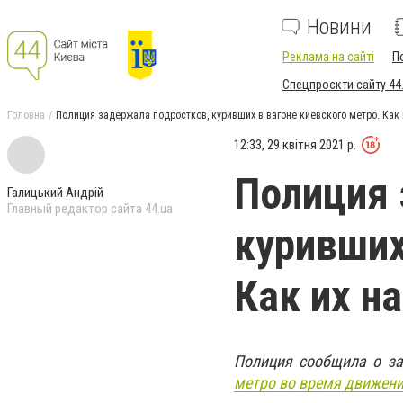
Новини
Реклама на сайті
П
Спецпроєкти сайту 44
Головна
Полиция задержала подростков, куривших в вагоне киевского метро. Как 
12:33, 29 квітня 2021 р.
Полиция 
Галицький Андрій
Главный редактор сайта 44.ua
куривших
Как их н
Полиция сообщила о з
метро во время движени