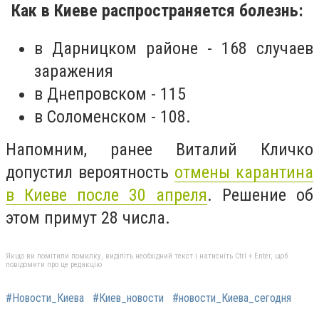
Как в Киеве распространяется болезнь:
в Дарницком районе - 168 случаев
заражения
в Днепровском - 115
в Соломенском - 108.
Напомним, ранее Виталий Кличко
допустил вероятность
отмены карантина
в Киеве после 30 апреля
. Решение об
этом примут 28 числа.
Якщо ви помітили помилку, виділіть необхідний текст і натисніть Ctrl + Enter, щоб
повідомити про це редакцію
#Новости_Киева
#Киев_новости
#новости_Киева_сегодня