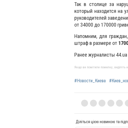
Так в столице за нару
который находится на у
руководителей заведени
от 34000 до 170000 грив
Напомним, для граждан
штраф в размере от
1700
Ранее журналисты 44.ua
Якщо ви помітили помилку, виділіть нео
#Новости_Киева
#Киев_но
Діліться цією новиною та підп