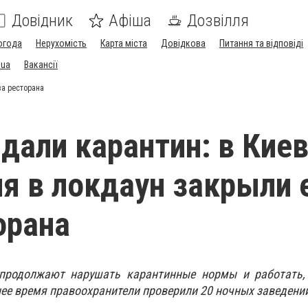
Довідник
Афіша
Дозвілля
огода
Нерухомість
Карта міста
Довідкова
Питання та відповіді
.ua
Вакансії
ва ресторана
дали карантин: в Киев
я в локдаун закрыли
орана
 продолжают нарушать карантинные нормы и работать,
нее время правоохранители проверили 20 ночных заведени