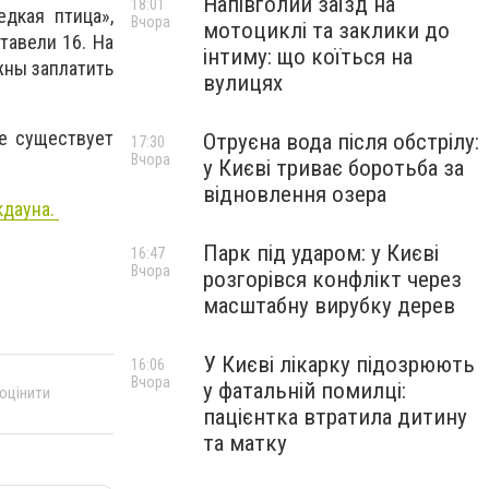
Напівголий заїзд на
18:01
дкая птица»,
Вчора
мотоциклі та заклики до
тавели 16. На
інтиму: що коїться на
жны заплатить
вулицях
же существует
Отруєна вода після обстрілу:
17:30
Вчора
у Києві триває боротьба за
відновлення озера
кдауна.
Парк під ударом: у Києві
16:47
Вчора
розгорівся конфлікт через
масштабну вирубку дерев
У Києві лікарку підозрюють
16:06
Вчора
у фатальній помилці:
 оцінити
пацієнтка втратила дитину
та матку