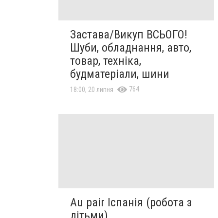
Застава/Викуп ВСЬОГО!
Шуби, обладнання, авто,
товар, техніка,
будматеріали, шини
764
18:00, 20 липня
Au pair Іспанія (робота з
дітьми)