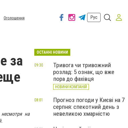
Рус
Оголошення
ОСТАННІ НОВИНИ
е за
Тривога чи тривожний
09:30
розлад: 5 ознак, що вже
 еще
пора до фахівця
НОВИНИ КОМПАНІЙ
Прогноз погоди у Києві на 7
08:01
серпня: спекотний день з
невеликою хмарністю
 несмотря на
й.