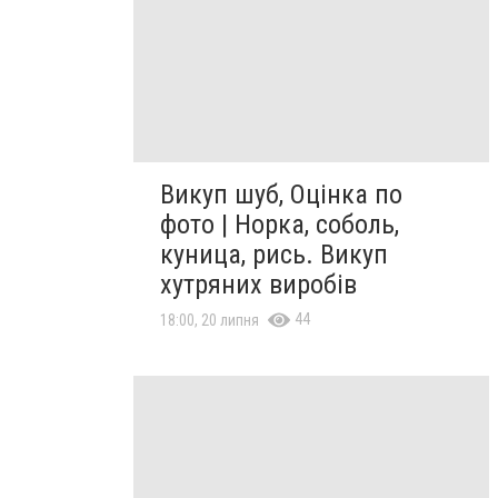
Викуп шуб, Оцінка по
фото | Норка, соболь,
куница, рись. Викуп
хутряних виробів
44
18:00, 20 липня