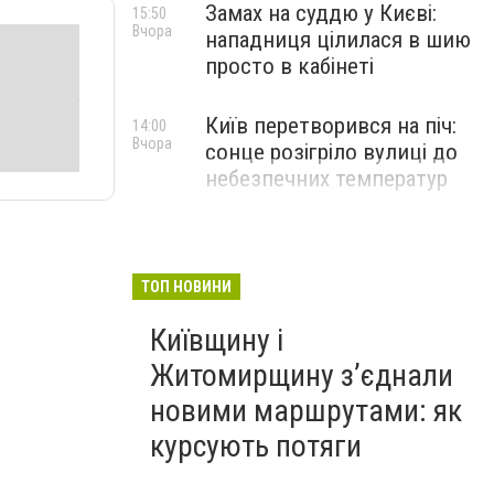
Замах на суддю у Києві:
15:50
Вчора
нападниця цілилася в шию
просто в кабінеті
Київ перетворився на піч:
14:00
Вчора
сонце розігріло вулиці до
небезпечних температур
ТОП НОВИНИ
Київщину і
Житомирщину з’єднали
новими маршрутами: як
курсують потяги