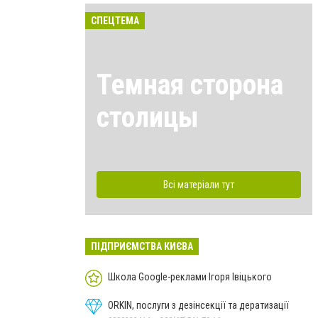
СПЕЦТЕМА
Темная сторона
столицы
Всі матеріали тут
ПІДПРИЄМСТВА КИЄВА
Школа Google-реклами Ігоря Івіцького
ORKIN, послуги з дезінсекції та дератизації