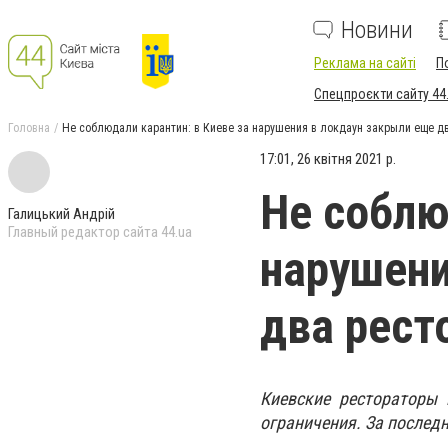
Новини
Реклама на сайті
П
Спецпроєкти сайту 44
Головна
Не соблюдали карантин: в Киеве за нарушения в локдаун закрыли еще д
17:01, 26 квітня 2021 р.
Не соблю
Галицький Андрій
Главный редактор сайта 44.ua
нарушени
два рест
Киевские рестораторы
ограничения. За послед