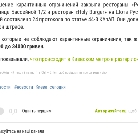
шение карантинных ограничений закрыли рестораны «Ре
лице Бассейной 1/2 и ресторан «Holy Burger» на Шота Рус
й составлено 24 протокола по статье 44-3 КУпАП. Они дол
ен штрафа.
, которые не соблюдают карантинные ограничения, так 
0 до 34000 гривен.
 показывали,
что происходит в Киевском метро в разгар ло
бхідний текст і натисніть Ctrl + Enter, щоб повідомити про це редакцію
вости
#новости_Киева_сегодня
0,0
Оцініть першим
Авторизуйтесь
, щоб
исуйтесь на наші канали