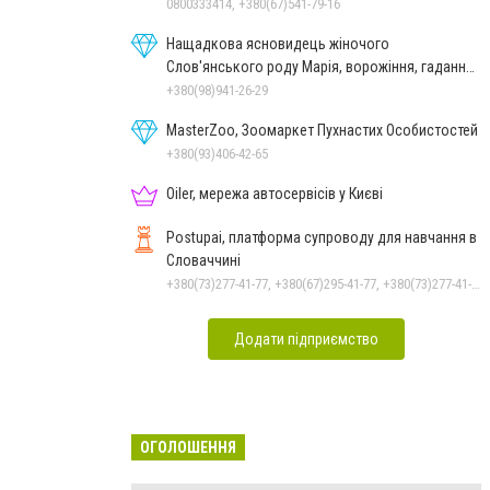
0800333414, +380(67)541-79-16
Нащадкова ясновидець жіночого
Слов'янського роду Марія, ворожіння, гадання
онлайн, ворожіння Таро
+380(98)941-26-29
MasterZoo, Зоомаркет Пухнастих Особистостей
+380(93)406-42-65
Oiler, мережа автосервісів у Києві
Postupai, платформа супроводу для навчання в
Словаччині
+380(73)277-41-77, +380(67)295-41-77, +380(73)277-41-77
Додати підприємство
ОГОЛОШЕННЯ