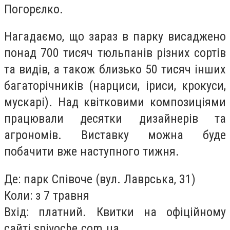
Погорєлко.
Нагадаємо, що зараз в парку висаджено
понад 700 тисяч тюльпанів різних сортів
та видів, а також близько 50 тисяч інших
багаторічників (нарциси, іриси, крокуси,
мускарі). Над квітковими композиціями
працювали десятки дизайнерів та
агрономів. Виставку можна буде
побачити вже наступного тижня.
Де: парк Співоче (вул. Лаврська, 31)
Коли: з 7 травня
Вхід: платний. Квитки на офіційному
сайті spivoche.com.ua