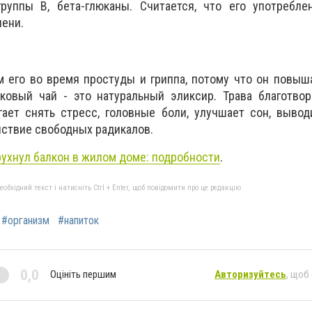
руппы В, бета-глюканы. Считается, что его употребле
чени.
 его во время простуды и гриппа, потому что он повыш
ковый чай - это натуральный эликсир. Трава благотвор
гает снять стресс, головные боли, улучшает сон, выво
ствие свободных радикалов.
рухнул балкон в жилом доме: подробности
.
бхідний текст і натисніть Ctrl + Enter, щоб повідомити про це редакцію
#организм
#напиток
0,0
Оцініть першим
Авторизуйтесь
, щоб