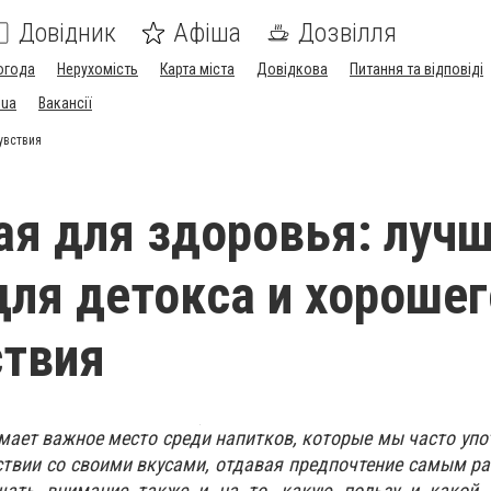
Довідник
Афіша
Дозвілля
огода
Нерухомість
Карта міста
Довідкова
Питання та відповіді
.ua
Вакансії
увствия
ая для здоровья: луч
для детокса и хорошег
ствия
мает важное место среди напитков, которые мы часто уп
ствии со своими вкусами, отдавая предпочтение самым р
ать внимание также и на то, какую пользу и какой 