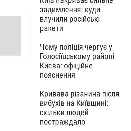
Київ накриває сильне
задимлення: куди
влучили російські
ракети
Чому поліція чергує у
Голосіївському районі
Києва: офіційне
пояснення
Кривава різанина після
вибухів на Київщині:
скільки людей
постраждало