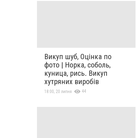
Викуп шуб, Оцінка по
фото | Норка, соболь,
куница, рись. Викуп
хутряних виробів
44
18:00, 20 липня