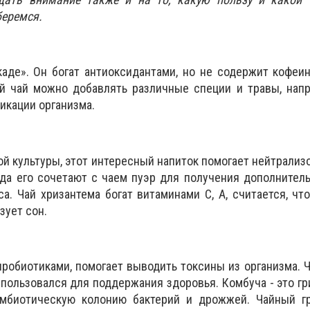
беремся.
аде». Он богат антиоксидантами, но не содержит кофеин
ый чай можно добавлять различные специи и травы, нап
икации организма.
ой культуры, этот интересный напиток помогает нейтрализ
гда его сочетают с чаем пуэр для получения дополнител
са. Чай хризантема богат витаминами С, А, считается, чт
зует сон.
пробиотиками, помогает выводить токсины из организма. Ч
пользовался для поддержания здоровья. Комбуча - это гр
имбиотическую колонию бактерий и дрожжей. Чайный г