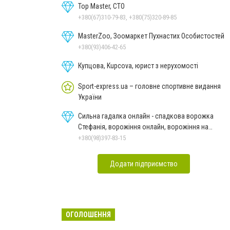
Top Master, СТО
+380(67)310-79-83, +380(75)320-89-85
MasterZoo, Зоомаркет Пухнастих Особистостей
+380(93)406-42-65
Купцова, Kupcova, юрист з нерухомості
Sport-express.ua – головне спортивне видання
України
Сильна гадалка онлайн - спадкова ворожка
Стефанія, ворожіння онлайн, ворожіння на
картах Таро
+380(98)397-83-15
Додати підприємство
ОГОЛОШЕННЯ