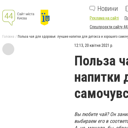
Новини
Реклама на сайті
П
Спецпроєкти сайту 44
Головна
Польза чая для здоровья: лучшие напитки для детокса и хорошего самоч
12:13, 20 квітня 2021 р.
Польза ч
напитки 
самочув
Вы любите чай? Он зани
выбираем его в соответ
А не мешало бы обращ