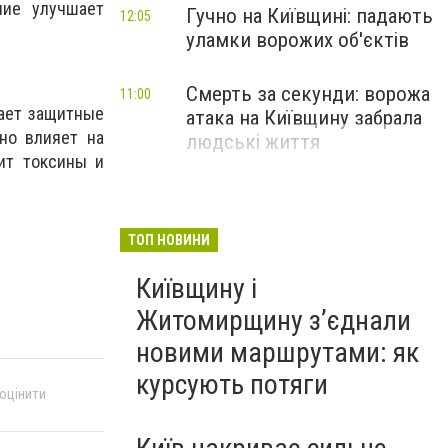
ние улучшает
Гучно на Київщині: падають
12:05
уламки ворожих об'єктів
Смерть за секунди: ворожа
11:00
ает защитные
атака на Київщину забрала
но влияет на
людські життя
дит токсины и
ТОП НОВИНИ
Київщину і
Житомирщину з’єднали
новими маршрутами: як
курсують потяги
 оцінити