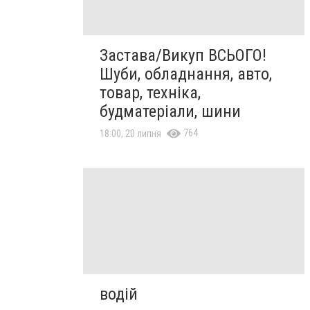
Застава/Викуп ВСЬОГО!
Шуби, обладнання, авто,
товар, техніка,
будматеріали, шини
764
18:00, 20 липня
водій