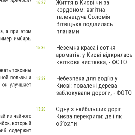
Життя в Києві чи за
16:27
кордоном: вагітна
телеведуча Соломія
Вітвіцька поділилась
планами
а, а при этом
ример имбирь,
Неземна краса і сотня
15:36
ароматів: у Києві відкрилась
квіткова виставка, - ФОТО
овать токсины
ьной пользы и
Небезпека для водіїв у
13:39
о он улучшает
Києві: повалені дерева
заблокували дороги, - ФОТО
Одну з найбільших доріг
13:20
Києва перекрили: де і як
ай из чайного
об’їхати
ибок, который
риб содержит