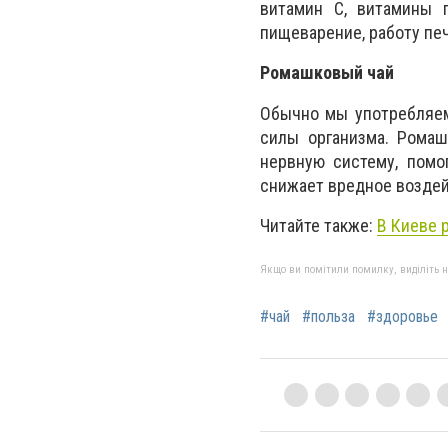
витамин С, витамины г
пищеварение, работу пе
Ромашковый чай
Обычно мы употребляем
силы организма. Ромаш
нервную систему, помо
снижает вредное воздей
Читайте также:
В Киеве 
Якщо ви помітили помилку, виділіть нео
#чай
#польза
#здоровье