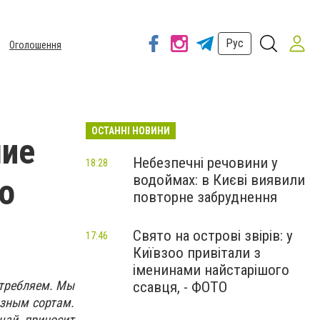
Рус
Оголошення
ОСТАННІ НОВИНИ
шие
Небезпечні речовини у
18:28
водоймах: в Києві виявили
о
повторне забруднення
Свято на острові звірів: у
17:46
Київзоо привітали з
іменинами найстарішого
отребляем. Мы
ссавця, - ФОТО
азным сортам.
чай приносит