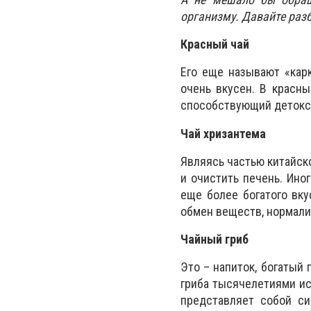
организму. Давайте раз
Красный чай
Его еще называют «карк
очень вкусен. В красн
способствующий детокс
Чай хризантема
Являясь частью китайск
и очистить печень. Ино
еще более богатого вку
обмен веществ, нормали
Чайный гриб
Это – напиток, богатый 
гриба тысячелетиями ис
представляет собой с