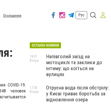
Рус
Оголошення
ОСТАННІ НОВИНИ
ля:
Напівголий заїзд на
18:01
Вчора
мотоциклі та заклики до
інтиму: що коїться на
вулицях
ия COVID-19.
Отруєна вода після обстрілу:
17:30
348 человек
Вчора
у Києві триває боротьба за
насчитывается
відновлення озера