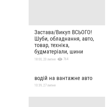
Застава/Викуп ВСЬОГО!
Шуби, обладнання, авто,
товар, техніка,
будматеріали, шини
764
18:00, 20 липня
водій на вантажне авто
10:39, 27 липня