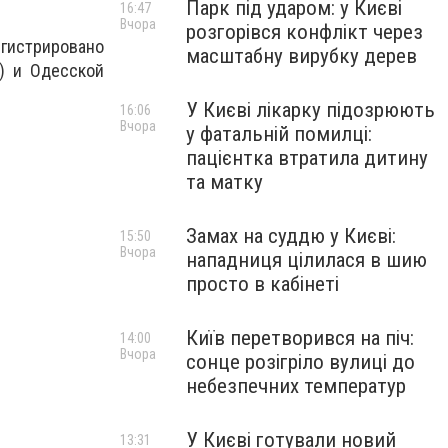
Парк під ударом: у Києві
16:47
Вчора
розгорівся конфлікт через
егистрировано
масштабну вирубку дерев
2) и Одесской
У Києві лікарку підозрюють
16:06
Вчора
у фатальній помилці:
пацієнтка втратила дитину
та матку
Замах на суддю у Києві:
15:50
Вчора
нападниця цілилася в шию
просто в кабінеті
Київ перетворився на піч:
14:00
Вчора
сонце розігріло вулиці до
небезпечних температур
У Києві готували новий
13:31