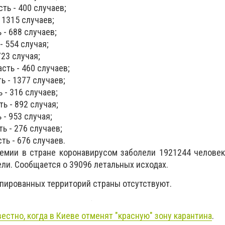
ть - 400 случаев;
 1315 случаев;
 - 688 случаев;
- 554 случая;
723 случая;
сть - 460 случаев;
ь - 1377 случаев;
 - 316 случаев;
ь - 892 случая;
 - 953 случая;
ь - 276 случаев;
ь - 676 ​​случаев.
емии в стране коронавирусом заболели 1921244 человек
ли. Сообщается о 39096 летальных исходах.
пированных территорий страны отсутствуют.
вестно, когда в Киеве отменят "красную" зону карантина
.