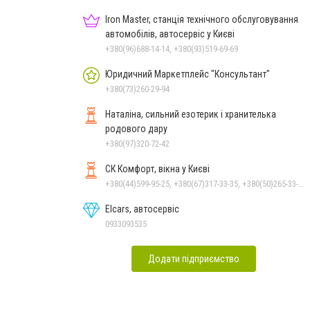
Iron Master, станція технічного обслуговування
автомобілів, автосервіс у Києві
+380(96)688-14-14, +380(93)519-69-69
Юридичний Маркетплейс "Консультант"
+380(73)260-29-94
Наталіна, сильний езотерик і хранителька
родового дару
+380(97)320-72-42
СК Комфорт, вікна у Києві
+380(44)599-95-25, +380(67)317-33-35, +380(50)265-33-35
Elcars, автосервіс
0933093535
Додати підприємство