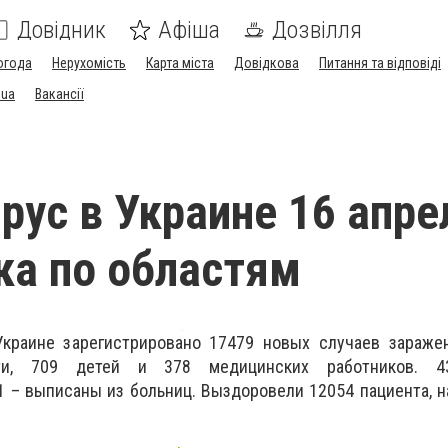
Довідник
Афіша
Дозвілля
огода
Нерухомість
Карта міста
Довідкова
Питання та відповіді
.ua
Вакансії
рус в Украине 16 апре
ка по областям
краине зарегистрировано 17479 новых случаев заражен
ти, 709 детей и 378 медицинских работников. 4
1 – выписаны из больниц. Выздоровели 12054 пациента, 