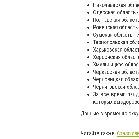
Николаевская облас
Одесская область -
Полтавская область
Ровенская область 
Сумская область - 
Тернопольская обла
Харьковская област
Херсонская область
Хмельницкая област
Черкасская область
Черновицкая област
Черниговская област
За все время панд
которых выздорове
Данные с временно окку
Читайте также:
Стало из