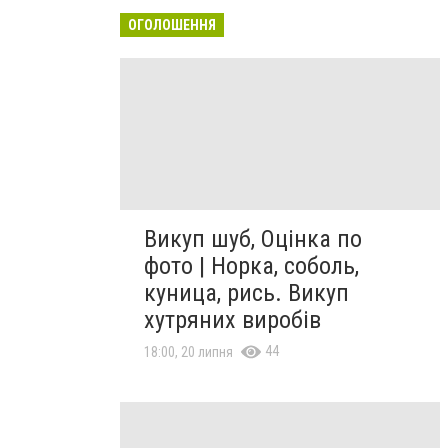
ОГОЛОШЕННЯ
Викуп шуб, Оцінка по
фото | Норка, соболь,
куница, рись. Викуп
хутряних виробів
44
18:00, 20 липня