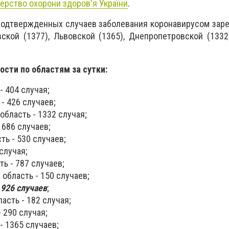
терство охорони здоров'я України
.
подтвержденных случаев заболевания коронавирусом зар
вской (1377), Львовской (1365), Днепропетровской (133
сти по областям за сутки:
- 404 случая;
- 426 случаев;
бласть - 1332 случая;
 686 случаев;
ь - 530 случаев;
случая;
ь - 787 случаев;
область - 150 случаев;
 926 случаев
;
асть - 182 случая;
 290 случая;
- 1365 случаев;