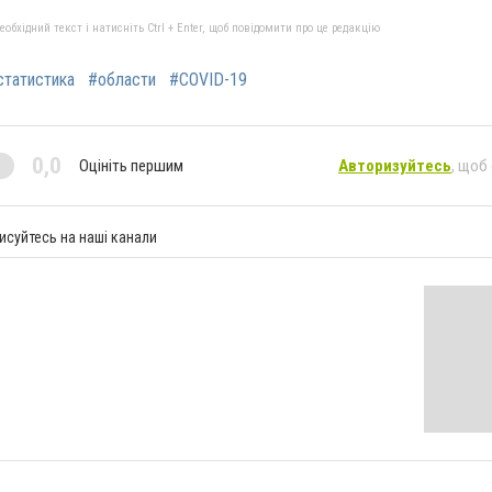
бхідний текст і натисніть Ctrl + Enter, щоб повідомити про це редакцію
статистика
#области
#COVID-19
0,0
Оцініть першим
Авторизуйтесь
, щоб
исуйтесь на наші канали