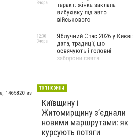
Вчора
теракт: жінка заклала
вибухівку під авто
військового
Яблучний Спас 2026 у Києві:
12:30
Вчора
дата, традиції, що
освячують і головні
заборони свята
ТОП НОВИНИ
а, 1465820 из
Київщину і
Житомирщину з’єднали
новими маршрутами: як
курсують потяги