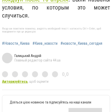
условия, по которым это может
случиться.
Якщо ви помітили помилку, виділіть необхідний текст і натисніть Ctrl + Enter, щоб
повідомити про це редакцію
#Новости_Киева
#Киев_новости
#новости_Киева_сегодня
Галицький Андрій
Главный редактор сайта 44.ua
0,0
Авторизуйтесь
, щоб оцінити
Діліться цією новиною та підписуйтесь на наші канали