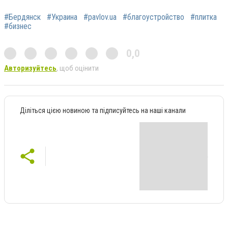
#Бердянск
#Украина
#pavlov.ua
#благоустройство
#плитка
#бизнес
0,0
Авторизуйтесь
, щоб оцінити
Діліться цією новиною та підписуйтесь на наші канали