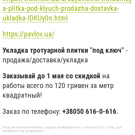
a-plitka-pod-klyuch-prodazha-dostavka-
ukladka-IDKUy0n.html
https://pavlov.ua/
Укладка тротуарной плитки "под ключ"
-
продажа/доставка/укладка
Заказывай до 1 мая со скидкой
на
работы всего по 120 гривен за метр
квадратный!
Заказ по телефону:
+38050 616-0-616
.
Якщо ви помітили помилку, виділіть необхідний текст і натисніть Ctrl + Enter, щоб
повідомити про це редакцію