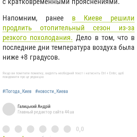
с кратковременными прояснениями.
Напомним, ранее
в Киеве решили
продлить отопительный сезон из-за
резкого похолодания.
Дело в том, что в
последние дни температура воздуха была
ниже +8 градусов.
Якщо ви помітили помилку, виділіть необхідний текст і натисніть Ctrl + Enter, щоб
повідомити про це редакцію
#Погода_Киев
#новости_Киева
Галицький Андрій
Главный редактор сайта 44.ua
0,0