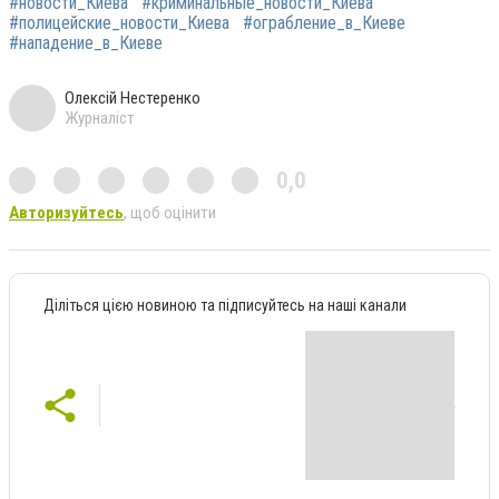
#новости_Киева
#криминальные_новости_Киева
#полицейские_новости_Киева
#ограбление_в_Киеве
#нападение_в_Киеве
Олексій Нестеренко
Журналіст
0,0
Авторизуйтесь
, щоб оцінити
Діліться цією новиною та підписуйтесь на наші канали