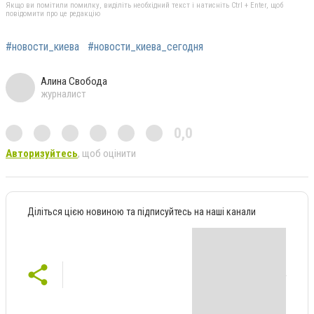
Якщо ви помітили помилку, виділіть необхідний текст і натисніть Ctrl + Enter, щоб
повідомити про це редакцію
#новости_киева
#новости_киева_сегодня
Алина Свобода
журналист
0,0
Авторизуйтесь
, щоб оцінити
Діліться цією новиною та підписуйтесь на наші канали