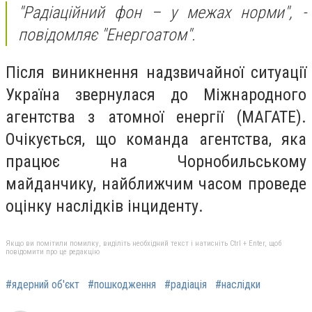
"Радіаційний фон – у межах норми", -
повідомляє "Енергоатом".
Після виникнення надзвичайної ситуації
Україна звернулася до Міжнародного
агентства з атомної енергії (МАГАТЕ).
Очікується, що команда агентства, яка
працює на Чорнобильському
майданчику, найближчим часом проведе
оцінку наслідків інциденту.
Якщо ви помітили помилку, виділіть необхідний текст і натисніть Ctrl + Enter, щоб
повідомити про це редакцію
#ядерний об'єкт
#пошкодження
#радіація
#наслідки