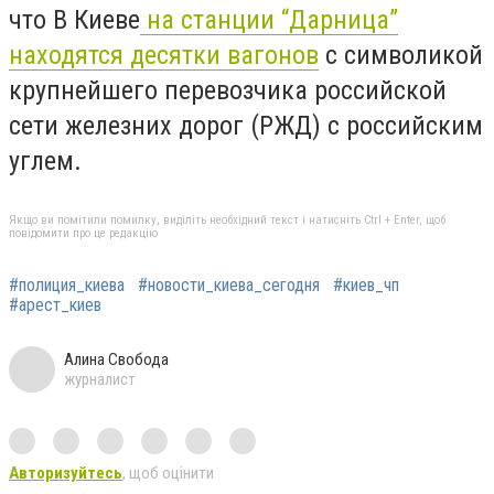
что В Киеве
на станции “Дарница”
находятся десятки вагонов
с символикой
крупнейшего перевозчика российской
сети железних дорог (РЖД) с российским
углем.
Якщо ви помітили помилку, виділіть необхідний текст і натисніть Ctrl + Enter, щоб
повідомити про це редакцію
#полиция_киева
#новости_киева_сегодня
#киев_чп
#арест_киев
Алина Свобода
журналист
Авторизуйтесь
, щоб оцінити