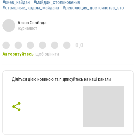
#киев_иайдан
#майдан_столкновения
#страшные_кадры_майдана
#революция_достоинства_это
Алина Свобода
журналист
0,0
Авторизуйтесь
, щоб оцінити
Діліться цією новиною та підписуйтесь на наші канали