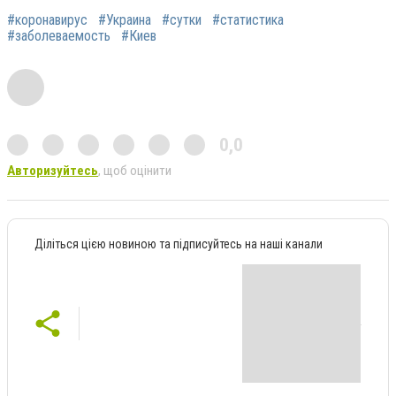
#коронавирус
#Украина
#сутки
#статистика
#заболеваемость
#Киев
0,0
Авторизуйтесь
, щоб оцінити
Діліться цією новиною та підписуйтесь на наші канали