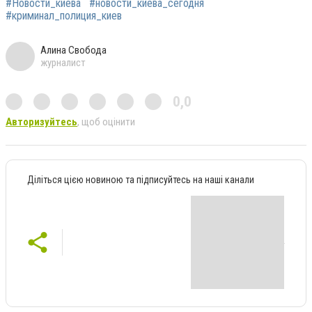
#Новости_киева
#новости_киева_сегодня
#криминал_полиция_киев
Алина Свобода
журналист
0,0
Авторизуйтесь
, щоб оцінити
Діліться цією новиною та підписуйтесь на наші канали