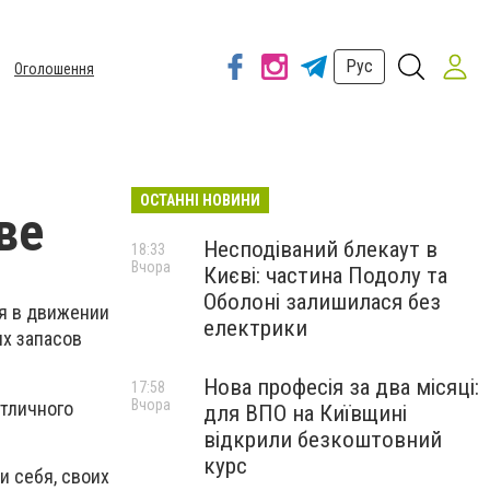
Рус
Оголошення
ОСТАННІ НОВИНИ
ве
Несподіваний блекаут в
18:33
Вчора
Києві: частина Подолу та
Оболоні залишилася без
ся в движении
електрики
ых запасов
Нова професія за два місяці:
17:58
Вчора
отличного
для ВПО на Київщині
відкрили безкоштовний
курс
и себя, своих