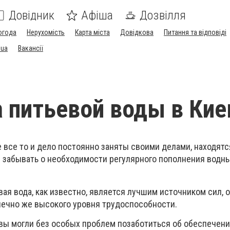
Довідник
Афіша
Дозвілля
огода
Нерухомість
Карта міста
Довідкова
Питання та відповіді
.ua
Вакансії
 питьевой воды в Кие
е все то и дело постоянно заняты своими делами, находят
я забывать о необходимости регулярного пополнения водн
вая вода, как известно, является лучшим источником сил, 
нечно же высокого уровня трудоспособности.
 вы могли без особых проблем позаботиться об обеспечени