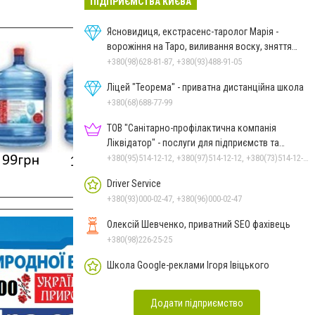
ПІДПРИЄМСТВА КИЄВА
Ясновидиця, екстрасенс-таролог Марія -
ворожіння на Таро, виливання воску, зняття
порчі, постановка
+380(98)628-81-87, +380(93)488-91-05
Ліцей "Теорема" - приватна дистанційна школа
+380(68)688-77-99
ТОВ "Санітарно-профілактична компанія
Ліквідатор" - послуги для підприємств та
населення
+380(95)514-12-12, +380(97)514-12-12, +380(73)514-12-12
Driver Service
+380(93)000-02-47, +380(96)000-02-47
Олексій Шевченко, приватний SEO фахівець
+380(98)226-25-25
Школа Google-реклами Ігоря Івіцького
Додати підприємство