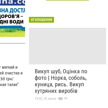
ОГОЛОШЕННЯ
т мягкий и
Викуп шуб, Оцінка по
ей очистки и
фото | Норка, соболь,
60 грн/
куница, рись. Викуп
нная талая"
хутряних виробів
44
18:00, 20 липня