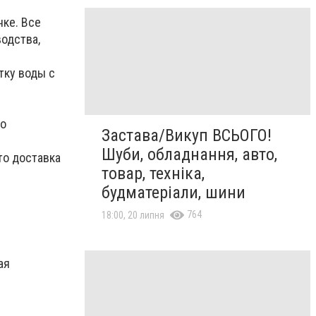
нке. Все
одства,
тку воды с
но
Застава/Викуп ВСЬОГО!
Шуби, обладнання, авто,
то доставка
товар, техніка,
будматеріали, шини
764
18:00, 20 липня
ая