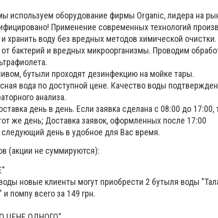
мы используем оборудование фирмы Organic, лидера на ры
ифицировано! Применение современных технологий произв
 и хранить воду без вредных методов химической очистки.
от бактерий и вредных микроорганизмы. Проводим обрабо
ьтрафиолета.
ивом, бутыли проходят дезинфекцию на мойке тары.
усная вода по доступной цене. Качество воды подтвержде
аторного анализа.
ставка день в день. Если заявка сделана с 08:00 до 17:00, 
от же день; Доставка заявок, оформленных после 17:00
 следующий день в удобное для Вас время.
ов (акции не суммируются):
Е"
 воды новые клиенты могут приобрести 2 бутыля воды "Тал
 и помпу всего за 149 грн.
О ЦЕНЕ ОДНОГО"