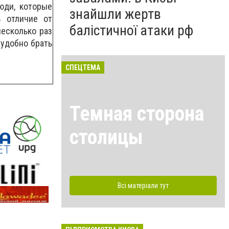
юди, которые
знайшли жертв
В отличие от
балістичної атаки рф
несколько раз
 удобно брать
СПЕЦТЕМА
Темная сторона
столицы
Всі матеріали тут