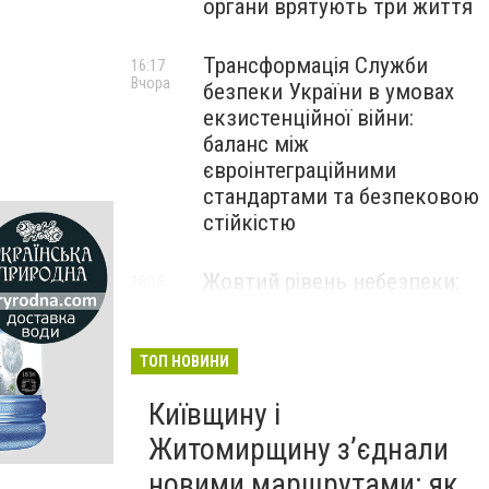
органи врятують три життя
Трансформація Служби
16:17
Вчора
безпеки України в умовах
екзистенційної війни:
баланс між
євроінтеграційними
стандартами та безпековою
стійкістю
Жовтий рівень небезпеки:
16:15
Вчора
мешканців Києва та області
попередили про негоду
ТОП НОВИНИ
Київщину і
Житомирщину з’єднали
новими маршрутами: як