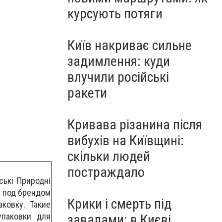
курсують потяги
Київ накриває сильне
задимлення: куди
влучили російські
ракети
Кривава різанина після
вибухів на Київщині:
скільки людей
постраждало
ські Природні
и под брендом
Крики і смерть під
ковку. Такие
упаковки для
завалами: в Києві