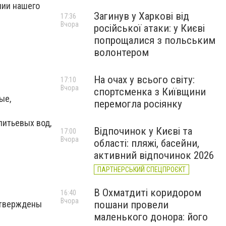
нии нашего
Загинув у Харкові від
17:36
Вчора
російської атаки: у Києві
попрощалися з польським
волонтером
На очах у всього світу:
17:10
Вчора
спортсменка з Київщини
ые,
перемогла росіянку
питьевых вод,
Відпочинок у Києві та
17:00
Вчора
області: пляжі, басейни,
активний відпочинок 2026
ПАРТНЕРСЬКИЙ СПЕЦПРОЄКТ
В Охматдиті коридором
16:40
Вчора
дтверждены
пошани провели
маленького донора: його