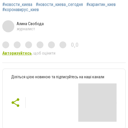
#новости_киева
#новости_киева_сегодня
#карантин_киев
#коронавирус_киев
Алина Свобода
журналист
0,0
Авторизуйтесь
, щоб оцінити
Діліться цією новиною та підписуйтесь на наші канали