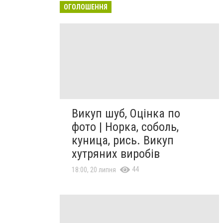
ОГОЛОШЕННЯ
Викуп шуб, Оцінка по
фото | Норка, соболь,
куница, рись. Викуп
хутряних виробів
44
18:00, 20 липня