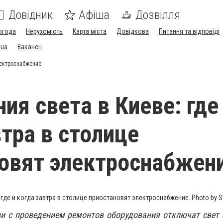
Довідник
Афіша
Дозвілля
огода
Нерухомість
Карта міста
Довідкова
Питання та відповіді
.ua
Вакансії
лектроснабжение
ия света в Киеве: где
втра в столице
овят электроснабжен
 где и когда завтра в столице приостановят электроснабжение. Photo by 
зи с проведением ремонтов оборудования отключат свет