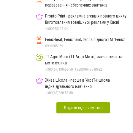
перевезення небезпечних вантажів
Pronto Print - рекламна агенція повного циклу.
Виготовлення зовнішньої реклами у Києві
+380683247124
Fenix-heat, Fenix heat, тепла підлога ТМ "Fenix"
0993005959
TT Agro Moto (ТТ Агро Мото), запчастини та
мототехніка
+380(67)130-69-50, +380(99)435-80-22
Жива Школа - перша в Україні школа
індивідуального навчання
+380(68)888-58-80
Додати підприємство