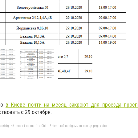
то
в Киеве почти на месяц закроют для проезда прос
ствовать с 29 октября.
бхідний текст і натисніть Ctrl + Enter, щоб повідомити про це редакцію