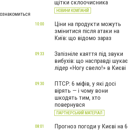
щітки склоочисника
НОВИНИ КОМПАНІЙ
 ознакомиться
Ціни на продукти можуть
10:00
змінитися після атаки на
Київ: що відомо зараз
Запізніле каяття під звуки
09:33
вибухів: що насправді шукає
лідер «Ногу свело!» в Києві
ПТСР: 6 міфів, у які досі
09:30
вірять — і чому вони
шкодять тим, хто
повернувся
ПАРТНЕРСЬКИЙ МАТЕРІАЛ
Прогноз погоди у Києві на 6
08:01