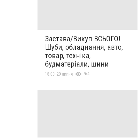
Застава/Викуп ВСЬОГО!
Шуби, обладнання, авто,
товар, техніка,
будматеріали, шини
764
18:00, 20 липня