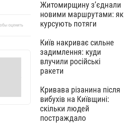
Житомирщину з’єднали
новими маршрутами: як
курсують потяги
тобы оценить
Київ накриває сильне
задимлення: куди
влучили російські
ракети
Кривава різанина після
вибухів на Київщині:
скільки людей
постраждало