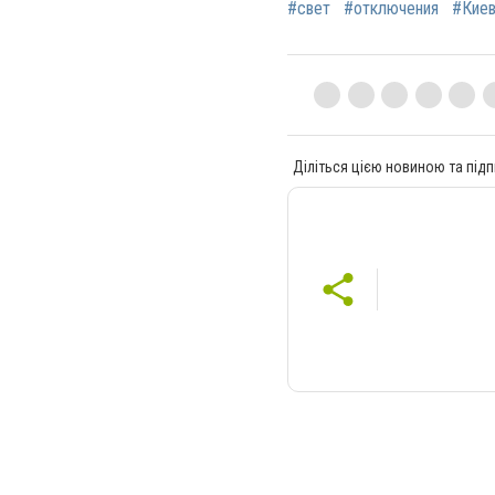
#свет
#отключения
#Кие
Діліться цією новиною та підп