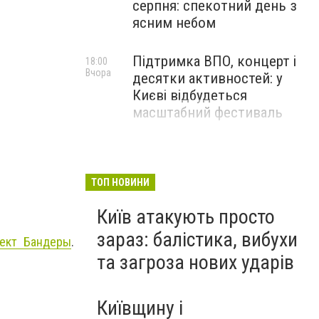
серпня: спекотний день з
ясним небом
Підтримка ВПО, концерт і
18:00
Вчора
десятки активностей: у
Києві відбудеться
масштабний фестиваль
ТОП НОВИНИ
Київ атакують просто
зараз: балістика, вибухи
пект Бандеры
.
та загроза нових ударів
Київщину і