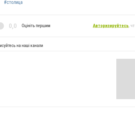
в
#столица
0,0
Оцініть першим
Авторизируйтесь
, ч
исуйтесь на наші канали