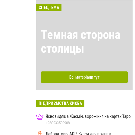
СПЕЦТЕМА
Темная сторона
столицы
Всі матеріали тут
ПІДПРИЄМСТВА КИЄВА
Ясновидяща Жасмін, ворожіння на картах Таро
+380933500908
Лабораторія ADR, Курси для водіїв з