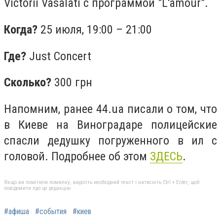
Victorii Vasalati с программой "L'amour".
Когда?
25 июля,
19:00 – 21:00
Где?
Just Concert
Сколько?
300 грн
Напомним, ранее 44.ua писали о том, что
в
Киеве на Виноградаре полицейские
спасли дедушку погруженного в ил с
головой. Подробнее об этом
ЗДЕСЬ
.
Якщо ви помітили помилку, виділіть необхідний текст і натисніть Ctrl + Enter, щоб
повідомити про це редакцію
#афиша
#события
#киев