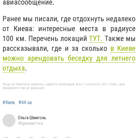
авиасообщение.
Ранее мы писали, г
де отдохнуть недалеко
от Киева: интересные места в радиусе
100 км. Перечень локаций
ТУТ.
Также мы
рассказывали, где и за сколько
в Киеве
можно арендовать беседку для летнего
отдыха
.
Якщо ви помітили помилку, виділіть необхідний текст і натисніть Ctrl + Enter, щоб
повідомити про це редакцію
#Киев
#44 ua
Ольга Шмиголь
Журналистка