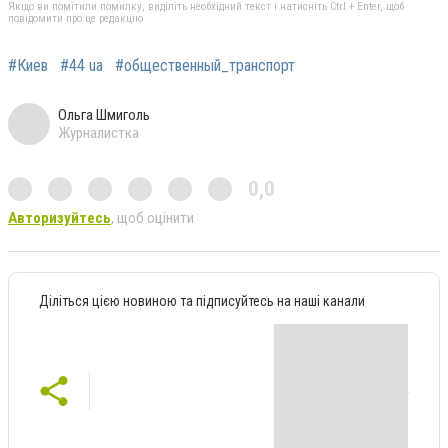
Якщо ви помітили помилку, виділіть необхідний текст і натисніть Ctrl + Enter, щоб
повідомити про це редакцію
#Киев
#44 ua
#общественный_транспорт
Ольга Шмиголь
Журналистка
0,0
Авторизуйтесь
, щоб оцінити
Діліться цією новиною та підписуйтесь на наші канали