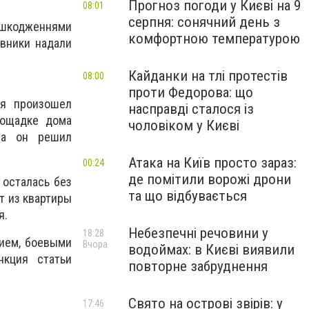
Прогноз погоди у Києві на 9
08:01
серпня: сонячний день з
 ушкодженнями
комфортною температурою
івники надали
Кайданки на тлі протестів
08:00
проти Федорова: що
ия произошел
насправді сталося із
лощадке дома
чоловіком у Києві
ха он решил
Атака на Київ просто зараз:
00:24
де помітили ворожі дрони
 осталась без
та що відбувається
т из квартиры
я.
Небезпечні речовини у
18:28
жием, боевыми
Вчора
водоймах: в Києві виявили
нкция статьи
повторне забруднення
Свято на острові звірів: у
17:46