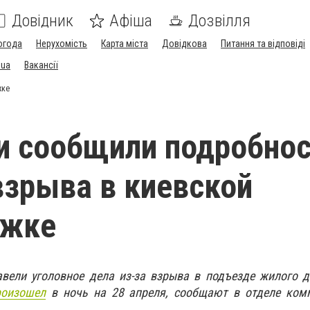
Довідник
Афіша
Дозвілля
огода
Нерухомість
Карта міста
Довідкова
Питання та відповіді
.ua
Вакансії
жке
и сообщили подробнос
взрыва в киевской
ажке
авели уголовное дела из-за взрыва в подъезде жилого 
роизошел
в ночь на 28 апреля, сообщают в отделе ком