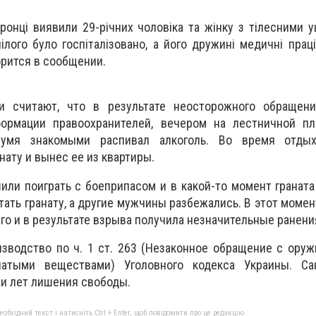
хоронці виявили 29-річних чоловіка та жінку з тілесними
ілого було госпіталізовано, а його дружині медичні прац
ворится в сообщении.
ки считают, что в результате неосторожного обращен
формации правоохранителей, вечером на лестничной п
умя знакомыми распивал алкоголь. Во время отды
ату и вынес ее из квартиры.
ли поиграть с боеприпасом и в какой-то момент граната
тать гранату, а другие мужчины разбежались. В этот момен
о и в результате взрыва получила незначительные ранени
зводство по ч. 1 ст. 263 (Незаконное обращение с ору
атыми веществами) Уголовного кодекса Украины. Са
и лет лишения свободы.
бхідний текст і натисніть Ctrl + Enter, щоб повідомити про це редакцію