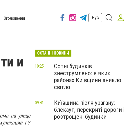
Рус
Оголошення
ОСТАННІ НОВИНИ
ти и
Сотні будинків
10:25
знеструмлено: в яких
районах Київщини зникло
світло
Київщина після урагану:
09:41
блекаут, перекриті дороги і
дома на улице
розтрощені будинки
муникаций ГУ