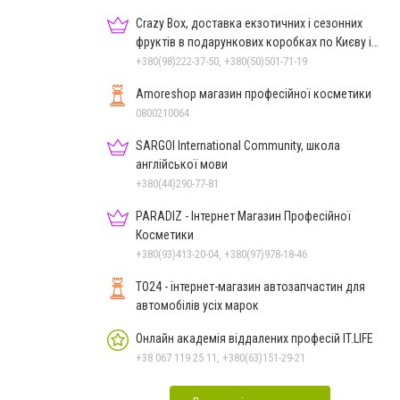
Crazy Box, доставка екзотичних і сезонних
фруктів в подарункових коробках по Києву і
Україні
+380(98)222-37-50, +380(50)501-71-19
Amoreshop магазин професійної косметики
0800210064
SARGOI International Community, школа
англійської мови
+380(44)290-77-81
PARADIZ - Інтернет Магазин Професійної
Косметики
+380(93)413-20-04, +380(97)978-18-46
TO24 - інтернет-магазин автозапчастин для
автомобілів усіх марок
Онлайн академія віддалених професій IT.LIFE
+38 067 119 25 11, +380(63)151-29-21