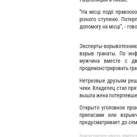
"На місці події правоо
різного ступеню. Потерп
допомогу на місці", - го
Эксперты-взрывотехни
взрыв гранаты. По ин
мужчина вместе с дв
продемонстрировать гран
Нетрезвые друзьям реши
чеки. Владелец стал пря
вышла жена потерпевшег
Открыто уголовное прои
припасами или взрывч
предусматривает до сем
Якщо ви помітили помилку, виділіть нео