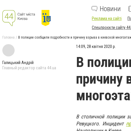
Новини
Реклама на сайті
П
Спецпроєкти сайту 44
Головна
В полиции сообщили подробности и причину взрыва в киевской многоэта
14:09, 28 квітня 2020 р.
В полици
Галицький Андрій
Главный редактор сайта 44.ua
причину 
многоэт
В столичной полиции з
Ревуцкого. Инцидент
п
Нацполиции в Киеве.