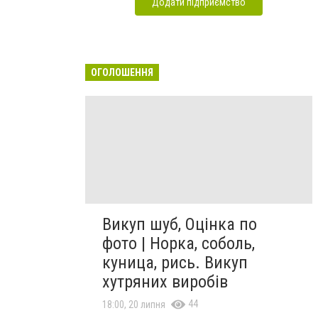
Додати підприємство
ОГОЛОШЕННЯ
Викуп шуб, Оцінка по
фото | Норка, соболь,
куница, рись. Викуп
хутряних виробів
44
18:00, 20 липня