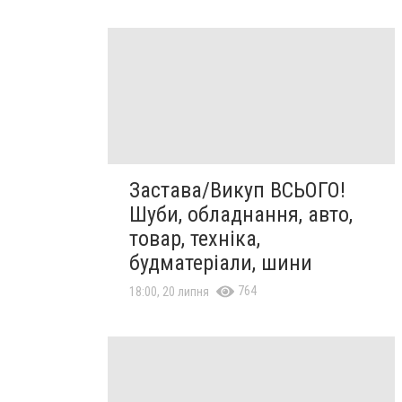
Застава/Викуп ВСЬОГО!
Шуби, обладнання, авто,
товар, техніка,
будматеріали, шини
764
18:00, 20 липня