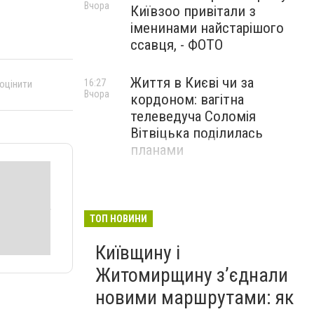
Вчора
Київзоо привітали з
іменинами найстарішого
ссавця, - ФОТО
Життя в Києві чи за
16:27
 оцінити
Вчора
кордоном: вагітна
телеведуча Соломія
Вітвіцька поділилась
планами
ТОП НОВИНИ
Київщину і
Житомирщину з’єднали
новими маршрутами: як