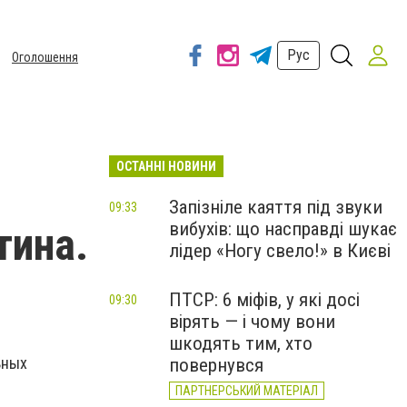
Рус
Оголошення
ОСТАННІ НОВИНИ
Запізніле каяття під звуки
09:33
вибухів: що насправді шукає
тина.
лідер «Ногу свело!» в Києві
ПТСР: 6 міфів, у які досі
09:30
вірять — і чому вони
шкодять тим, хто
ьных
повернувся
ПАРТНЕРСЬКИЙ МАТЕРІАЛ