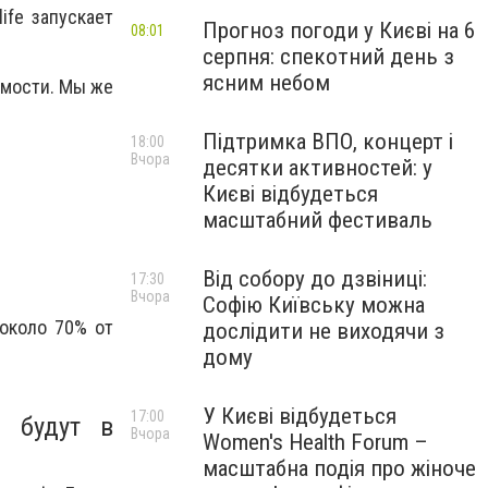
ife запускает
Прогноз погоди у Києві на 6
08:01
серпня: спекотний день з
ясним небом
имости
. Мы же
Підтримка ВПО, концерт і
18:00
Вчора
десятки активностей: у
Києві відбудеться
масштабний фестиваль
Від собору до дзвіниці:
17:30
Вчора
Софію Київську можна
 около 70% от
дослідити не виходячи з
дому
У Києві відбудеться
17:00
о будут в
Вчора
Women's Health Forum –
масштабна подія про жіноче