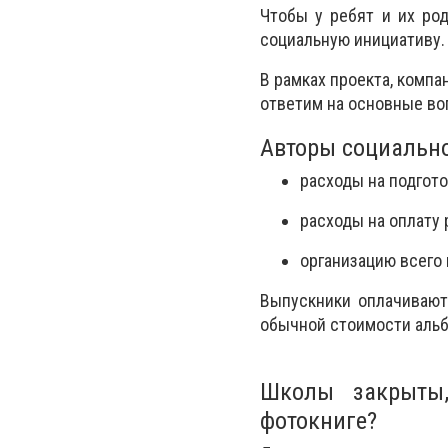
Чтобы у ребят и их род
социальную инициативу
В рамках проекта, комп
ответим на основные во
Авторы социально
расходы на подгото
расходы на оплату
организацию всего
Выпускники оплачивают 
обычной стоимости аль
Школы закрыты,
фотокниге?