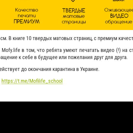
см. В книге 10 твердых матовых страниц, с премиум качес
Mofy.life в том, что ребята умеют печатать видео (!) на 
ащение к себе в будущее или пожелания друг для друга.
йствует до окончания карантина в Украине.
:
https://t.me/Mofilife_school