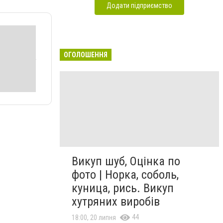
Додати підприємство
ОГОЛОШЕННЯ
Викуп шуб, Оцінка по
фото | Норка, соболь,
куница, рись. Викуп
хутряних виробів
44
18:00, 20 липня