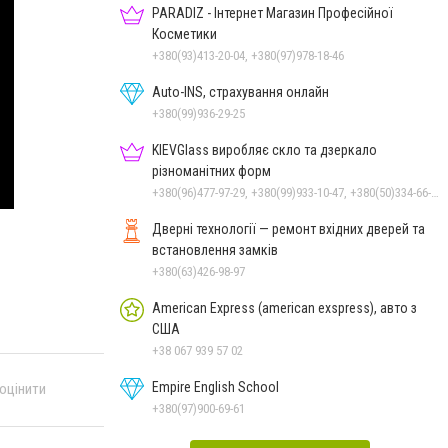
PARADIZ - Інтернет Магазин Професійної
Косметики
+380(93)413-20-04, +380(97)978-18-46
Auto-INS, страхування онлайн
+380(99)936-29-25
KIEVGlass виробляє скло та дзеркало
різноманітних форм
+380(96)477-97-29, +380(99)933-10-47, +380(50)334-66-26, +380(98)553-52-66
Дверні технології — ремонт вхідних дверей та
встановлення замків
+380(63)426-98-97
American Express (american exspress), авто з
США
+38 067 939 57 02
Empire English School
 оцінити
+380(97)900-69-61