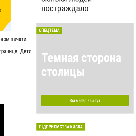
постраждало
СПЕЦТЕМА
твом печати.
странице. Дети
Темная сторона
столицы
Всі матеріали тут
ПІДПРИЄМСТВА КИЄВА