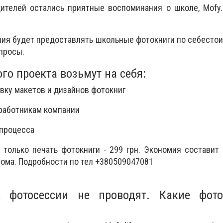
ителей остались приятные воспоминания о школе, Mofy.l
.
ания будет предоставлять
школьные фотокниги по себесто
просы.
го проекта возьмут на себя:
вку макетов и дизайнов фотокниг
 работникам компании
 процесса
только печать фотокниги - 299 грн. Экономия составит
бома.
Подробности по тел +380509047081
 фотосессии не проводят. Какие фот