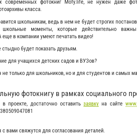
 современных фотокниг Mofy.life, не нужен даже фот
тоархивы класса.
равится школьникам, ведь в нем не будет строгих постано
 школьные моменты, которые действительно важны
А еще в компании умеют печатать видео!
е стыдно будет показать друзьям.
ие для учащихся детских садов и ВУЗов?
 не только для школьников, но и для студентов и самых м
льную фотокнигу в рамках социального пр
 в проекте, достаточно оставить
заявку
на сайте
www.
+380509047081
я с вами свяжутся для согласования деталей.