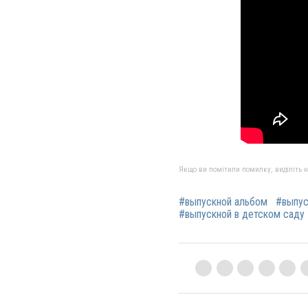
Якщо ви помітили помилку, виділіть нео
#выпускной альбом
#выпус
#выпускной в детском саду