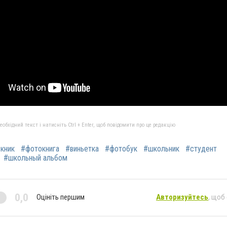
бхідний текст і натисніть Ctrl + Enter, щоб повідомити про це редакцію
кник
#фотокнига
#виньетка
#фотобук
#школьник
#студент
#школьный альбом
0,0
Оцініть першим
Авторизуйтесь
, щоб