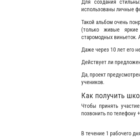
Для создания стильных
использованы личные фо
Такой альбом очень пон
(только живые яркие
старомодных виньеток. 
Даже через 10 лет его н
Действует ли предложен
Да, проект предусмотрен
учеников.
Как получить шко
Чтобы принять участие
позвонить по телефону 
В течение 1 рабочего дн