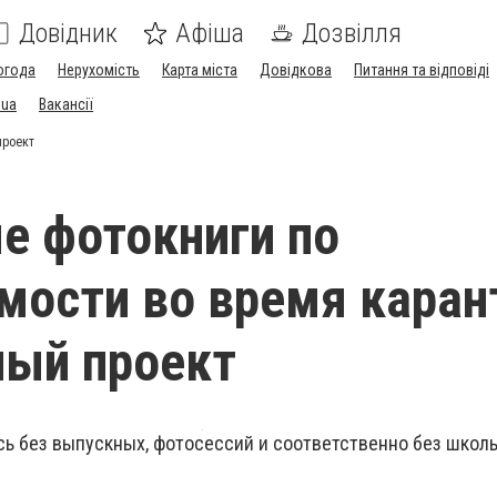
Довідник
Афіша
Дозвілля
огода
Нерухомість
Карта міста
Довідкова
Питання та відповіді
.ua
Вакансії
проект
е фотокниги по
мости во время каран
ный проект
сь без выпускных, фотосессий и соответственно без школ