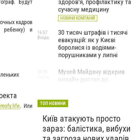
здоров'я, профілактику та
ограф. Будут
сучасну медицину
НОВИНИ КОМПАНІЙ
вочных кадров
 ребенку) и
30 тисяч штрафів і тисячі
16:57
Вчора
евакуацій: як у Києві
боролися із водіями-
порушниками у липні
Музей Майдану відкрив
16:25
аленьких
Вчора
онлайн-доступ до
унікальної книжкової
колекції
оекта
ТОП НОВИНИ
mofy.life
. Или
Київ атакують просто
зараз: балістика, вибухи
та загроза нових ударів