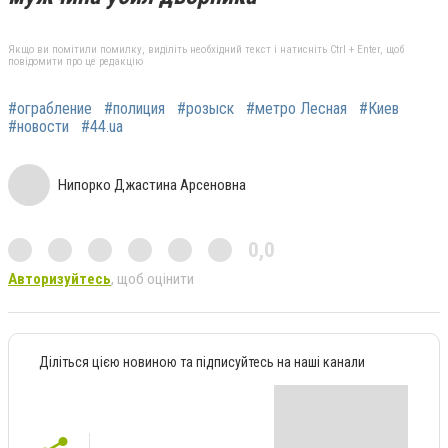
Якщо ви помітили помилку, виділіть необхідний текст і натисніть Ctrl + Enter, щоб
повідомити про це редакцію
#ограбление
#полиция
#розыск
#метро Лесная
#Киев
#новости
#44.ua
Нипорко Джастина Арсеновна
0,0
Авторизуйтесь
, щоб оцінити
Діліться цією новиною та підписуйтесь на наші канали