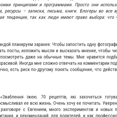
воими принципами и программами. Просто они использо
а, ресурсы – записки, письма, книги. Блогеры во все 
ая тенденция, так как люди имеют право выбора: что ч
андой планируем заранее. Чтобы запостить одну фотограф
ать посты, изложить мысли и высказать мнение, чтобы ч
 посмотреть даже на обычные темы. Мне нравится подб
красивой. Иногда мне сложно отвечать на комментарии под
лично, есть риск по-другому понять сообщение, что дейст
Зваблення їжею. 70 рецептів, які захочеться готува
осмысливал ее всю жизнь. Очень хочу ее почитать. Уверена
 разговоре с Евгением, много экспериментов и новых п
итания, и рекомендаций для родителей, и как професси