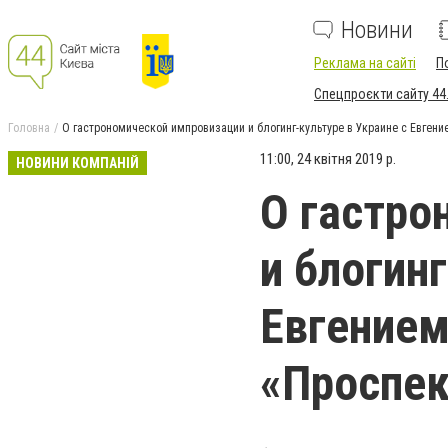
Новини
Реклама на сайті
П
Спецпроєкти сайту 44
Головна
О гастрономической импровизации и блогинг-культуре в Украине с Евгени
11:00, 24 квітня 2019 р.
НОВИНИ КОМПАНІЙ
О гастро
и блогинг
Евгением
«Проспек