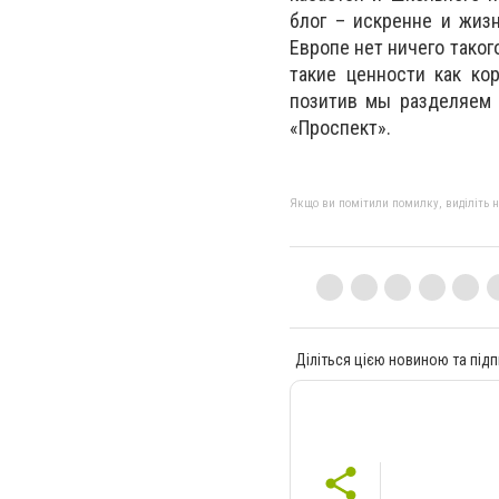
блог – искренне и жиз
Европе нет ничего такого
такие ценности как ко
позитив мы разделяем 
«Проспект».
Якщо ви помітили помилку, виділіть нео
Діліться цією новиною та підп