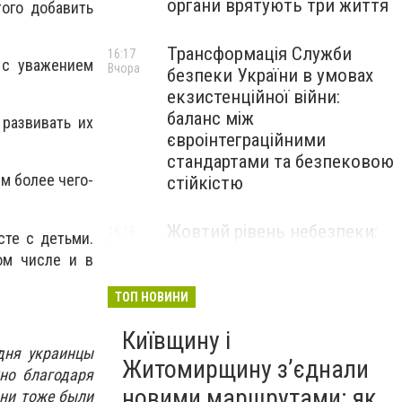
органи врятують три життя
того добавить
Трансформація Служби
16:17
 с уважением
Вчора
безпеки України в умовах
екзистенційної війни:
баланс між
развивать их
євроінтеграційними
стандартами та безпековою
м более чего-
стійкістю
Жовтий рівень небезпеки:
16:15
сте с детьми.
Вчора
мешканців Києва та області
ом числе и в
попередили про негоду
ТОП НОВИНИ
Київщину і
одня украинцы
Житомирщину з’єднали
но благодаря
новими маршрутами: як
они тоже были