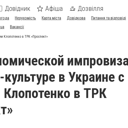
Довідник
Афіша
Дозвілля
огода
Нерухомість
Карта міста
Довідкова
Питання та відповіді
.ua
Вакансії
ем Клопотенко в ТРК «Проспект»
номической импровиз
-культуре в Украине с
 Клопотенко в ТРК
т»