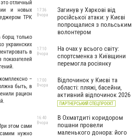
 это отличный
Загинув у Харкові від
ании и новых
17:36
Вчора
російської атаки: у Києві
неджером ТРК
попрощалися з польським
волонтером
в борщ только
ко украинских
На очах у всього світу:
17:10
ментировать в
Вчора
спортсменка з Київщини
з показателей
перемогла росіянку
гений.
 комплексно –
Відпочинок у Києві та
17:00
Вчора
олжна быть, в
області: пляжі, басейни,
менили рацион
активний відпочинок 2026
й.
ПАРТНЕРСЬКИЙ СПЕЦПРОЄКТ
В Охматдиті коридором
16:40
Вчора
пошани провели
При этом сами
маленького донора: його
 самим нужно