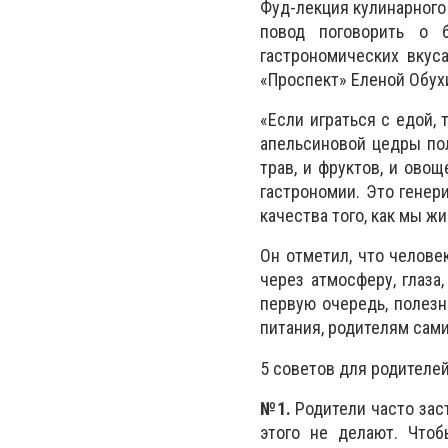
Фуд-лекция кулинарного 
повод поговорить о б
гастрономических вкус
«Проспект» Еленой Обух
«Если играться с едой,
апельсиновой цедры по
трав, и фруктов, и ово
гастрономии. Это генер
качества того, как мы ж
Он отметил, что челове
через атмосферу, глаза
первую очередь, полезн
питания, родителям сами
5 советов для родителей
№1.
Родители часто заст
этого не делают. Что