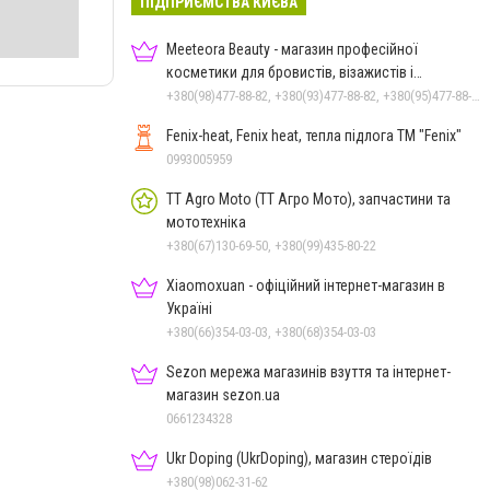
ПІДПРИЄМСТВА КИЄВА
Meeteora Beauty - магазин професійної
косметики для бровистів, візажистів і
ламімейкерів
+380(98)477-88-82, +380(93)477-88-82, +380(95)477-88-82
Fenix-heat, Fenix heat, тепла підлога ТМ "Fenix"
0993005959
TT Agro Moto (ТТ Агро Мото), запчастини та
мототехніка
+380(67)130-69-50, +380(99)435-80-22
Xiaomoxuan - офіційний інтернет-магазин в
Україні
+380(66)354-03-03, +380(68)354-03-03
Sezon мережа магазинів взуття та інтернет-
магазин sezon.ua
0661234328
Ukr Doping (UkrDoping), магазин стероїдів
+380(98)062-31-62