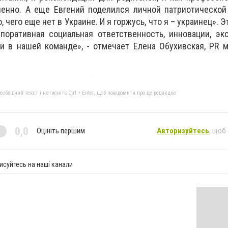
ненно. А еще Евгений поделился личной патриотической
, чего еще нет в Украине. И я горжусь, что я – украинец». Э
рпоративная социальная ответственность, инновации, э
и в нашей команде», - отмечает Елена Обухивская, PR 
бхідний текст і натисніть Ctrl + Enter, щоб повідомити про це редакцію
0,0
Оцініть першим
Авторизуйтесь
, щоб
исуйтесь на наші канали