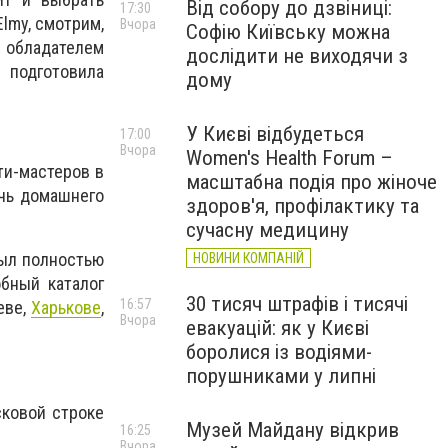
Від собору до дзвіниці:
17:30
lmy, смотрим,
Вчора
Софію Київську можна
м обладателем
дослідити не виходячи з
 подготовила
дому
У Києві відбудеться
17:00
Вчора
Women's Health Forum –
ти-мастеров в
масштабна подія про жіноче
ичь домашнего
здоров'я, профілактику та
сучасну медицину
был полностью
НОВИНИ КОМПАНІЙ
бный каталог
30 тисяч штрафів і тисячі
16:57
еве,
Харькове
,
Вчора
евакуацій: як у Києві
боролися із водіями-
порушниками у липні
сковой строке
Музей Майдану відкрив
16:25
Вчора