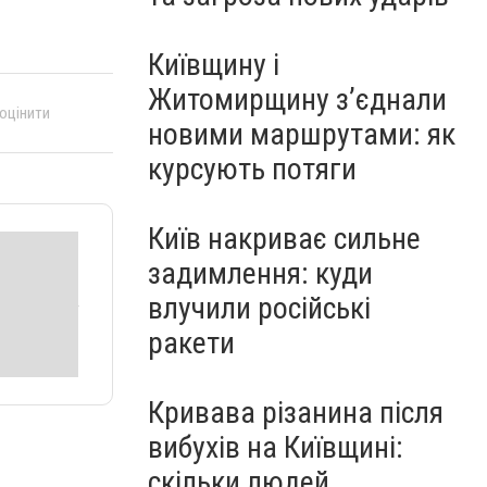
Київщину і
Житомирщину з’єднали
 оцінити
новими маршрутами: як
курсують потяги
Київ накриває сильне
задимлення: куди
влучили російські
ракети
Кривава різанина після
вибухів на Київщині:
скільки людей