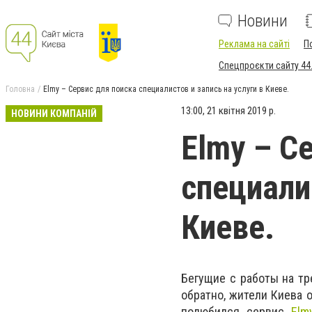
Новини
Реклама на сайті
П
Спецпроєкти сайту 44
Головна
Elmy – Сервис для поиска специалистов и запись на услуги в Киеве.
13:00, 21 квітня 2019 р.
НОВИНИ КОМПАНІЙ
Elmy – С
специали
Киеве.
Бегущие с работы на тр
обратно, жители Киева 
полюбился сервис
Elm