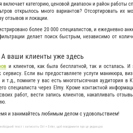
 включает категорию, ценовой диапазон и район работы с
ьтров открылось много вариантов? Отсортировать их мо
ву отзывов и локации.
гистрировано более 20 000 специалистов, и ежедневно анк
фильтрации делает поиск быстрым, независимо от колич
? А ваши клиенты уже здесь
ров
и клиентов, как была бесплатной, так и осталась. И
 сервису. Если вы предоставляете услуги маникюра, виз
 и т.д., помните у вас есть многотысячная аудитория в К
его специалиста через Elmy. Кроме контактной информа
воих работ, вести запись клиентов, накапливать отзыв
ию.
емя и занимайтесь любимым делом с удовольствием!
бхідний текст і натисніть Ctrl + Enter, щоб повідомити про це редакцію