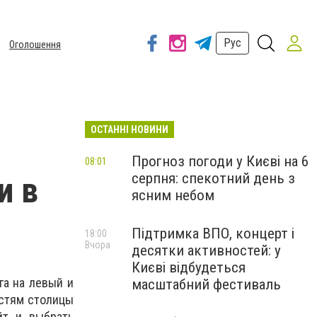
Рус
Оголошення
ОСТАННІ НОВИНИ
Прогноз погоди у Києві на 6
08:01
серпня: спекотний день з
и в
ясним небом
Підтримка ВПО, концерт і
18:00
Вчора
десятки активностей: у
Києві відбудеться
га на левый и
масштабний фестиваль
остям столицы
йт и выбрать