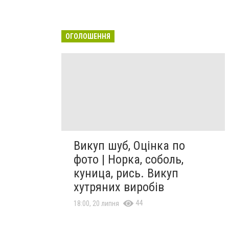
ОГОЛОШЕННЯ
Викуп шуб, Оцінка по
фото | Норка, соболь,
куница, рись. Викуп
хутряних виробів
44
18:00, 20 липня