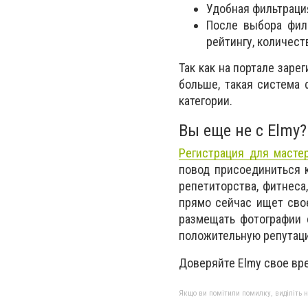
Удобная фильтрация
После выбора фил
рейтингу, количест
Так как на портале заре
больше, такая система 
категории.
Вы еще не с Elmy
Регистрация для масте
повод присоединиться к
репетиторства, фитнеса,
прямо сейчас ищет сво
размещать фотографии с
положительную репутац
Доверяйте Elmy свое вр
Якщо ви помітили помилку, виділіть нео