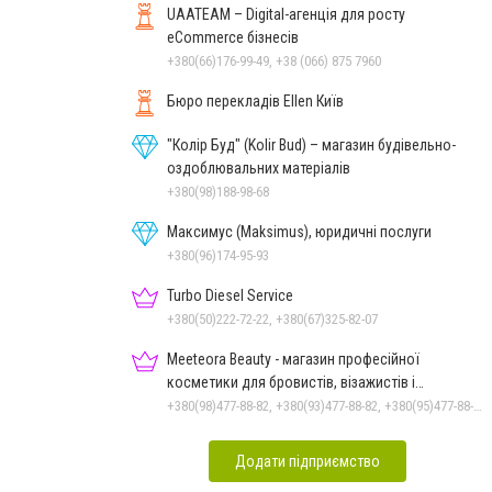
UAATEAM – Digital-агенція для росту
eCommerce бізнесів
+380(66)176-99-49, +38 (066) 875 7960
Бюро перекладів Ellen Київ
"Колір Буд" (Kolir Bud) – магазин будівельно-
оздоблювальних матеріалів
+380(98)188-98-68
Максимус (Maksimus), юридичні послуги
+380(96)174-95-93
Turbo Diesel Service
+380(50)222-72-22, +380(67)325-82-07
Meeteora Beauty - магазин професійної
косметики для бровистів, візажистів і
ламімейкерів
+380(98)477-88-82, +380(93)477-88-82, +380(95)477-88-82
Додати підприємство