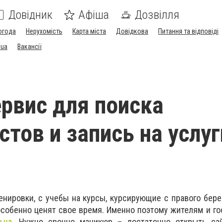
Довідник
Афіша
Дозвілля
огода
Нерухомість
Карта міста
Довідкова
Питання та відповіді
.ua
Вакансії
ервис для поиска
стов и запись на услуг
енировки, с учебы на курсы, курсирующие с правого бере
особенно ценят свое время. Именно поэтому жителям и г
y.ua
. Нужно срочно маникюр – достаточно открыть са