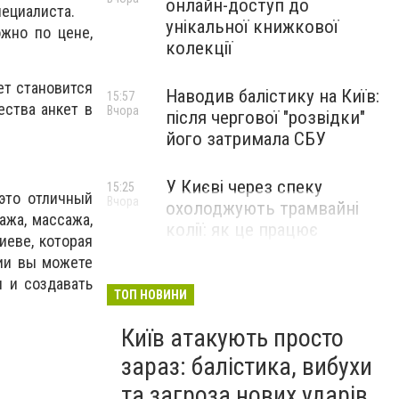
онлайн-доступ до
пециалиста.
унікальної книжкової
жно по цене,
колекції
ет становится
Наводив балістику на Київ:
15:57
ества анкет в
Вчора
після чергової "розвідки"
його затримала СБУ
У Києві через спеку
15:25
 это отличный
Вчора
охолоджують трамвайні
ажа, массажа,
колії: як це працює
иеве, которая
ции вы можете
ы и создавать
ТОП НОВИНИ
Київ атакують просто
зараз: балістика, вибухи
та загроза нових ударів