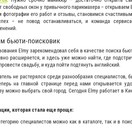
т свободных окон у привычного парикмахера – открываем E
м фотографии его работ и отзывы, становимся счастливы
спех – не повод останавливаться, и команда сервиса
енений.
ем бьюти-поисковик
твования Elmy зарекомендовал себя в качестве поиска бью
ивно расширяется, и здесь уже можно найти, где подстр
провести свадьбу, и куда пойти подтянуть английский.
атель не растерялся среди разнообразия специалистов, 
еперь на главной странице перед нами открывается удо
зу можно выбрать свой город. Сегодня Elmy работает в Ки
ации, которая стала еще проще:
тегорию специалистов можно как в каталоге, так и в пои