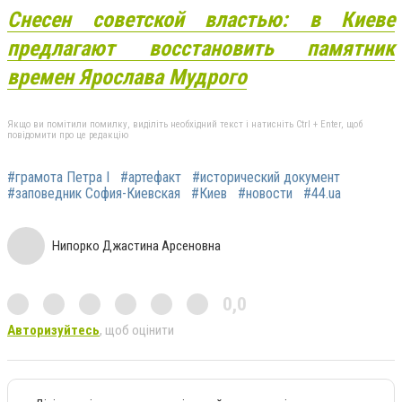
Снесен советской властью: в Киеве
предлагают восстановить памятник
времен Ярослава Мудрого
Якщо ви помітили помилку, виділіть необхідний текст і натисніть Ctrl + Enter, щоб
повідомити про це редакцію
#грамота Петра I
#артефакт
#исторический документ
#заповедник София-Киевская
#Киев
#новости
#44.ua
Нипорко Джастина Арсеновна
0,0
Авторизуйтесь
, щоб оцінити