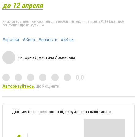
до 12 апреля
Якщо ви помітили помилку, виділіть необхідний текст і натисніть Ctrl + Enter, щоб
повідомити про це редакцію
#пробки
#Киев
#новости
#44.ua
Нипорко Джастина Арсеновна
0,0
Авторизуйтесь
, щоб оцінити
Діліться цією новиною та підписуйтесь на наші канали