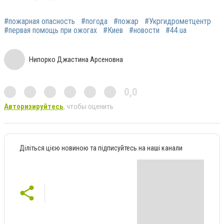
#пожарная опасность
#погода
#пожар
#Укргидрометцентр
#первая помощь при ожогах
#Киев
#новости
#44.ua
Нипорко Джастина Арсеновна
0,0
Авторизируйтесь
, чтобы оценить
Діліться цією новиною та підписуйтесь на наші канали