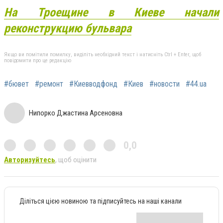
На Троещине в Киеве начали
реконструкцию бульвара
Якщо ви помітили помилку, виділіть необхідний текст і натисніть Ctrl + Enter, щоб
повідомити про це редакцію
#бювет
#ремонт
#Киевводфонд
#Киев
#новости
#44.ua
Нипорко Джастина Арсеновна
0,0
Авторизуйтесь
, щоб оцінити
Діліться цією новиною та підписуйтесь на наші канали