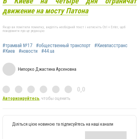
В Киеве на четыре дня ограничат
движение на мосту Патона
Якщо ви помітили помилку, виділіть необхідний текст і натисніть Ctrl + Enter, щоб
повідомити про це редакцію
#трамвай №17
#общественный транспорт
#Киевпасстранс
#Киев
#новости
#44.ua
Нипорко Джастина Арсеновна
0,0
Авторизируйтесь
, чтобы оценить
Діліться цією новиною та підписуйтесь на наші канали