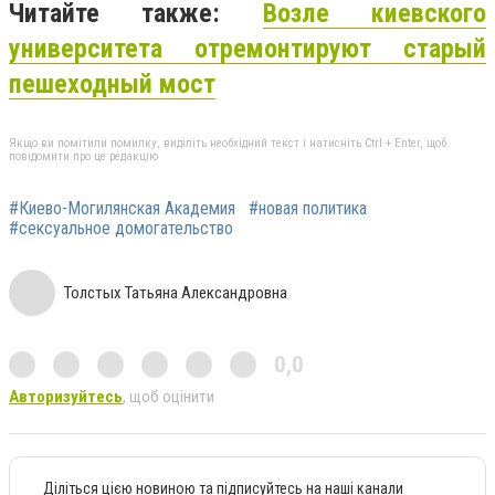
Читайте также:
Возле киевского
университета отремонтируют старый
пешеходный мост
Якщо ви помітили помилку, виділіть необхідний текст і натисніть Ctrl + Enter, щоб
повідомити про це редакцію
#Киево-Могилянская Академия
#новая политика
#сексуальное домогательство
Толстых Татьяна Александровна
0,0
Авторизуйтесь
, щоб оцінити
Діліться цією новиною та підписуйтесь на наші канали