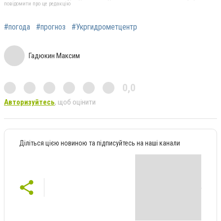
повідомити про це редакцію
#погода
#прогноз
#Укргидрометцентр
Гадюкин Максим
0,0
Авторизуйтесь
, щоб оцінити
Діліться цією новиною та підписуйтесь на наші канали