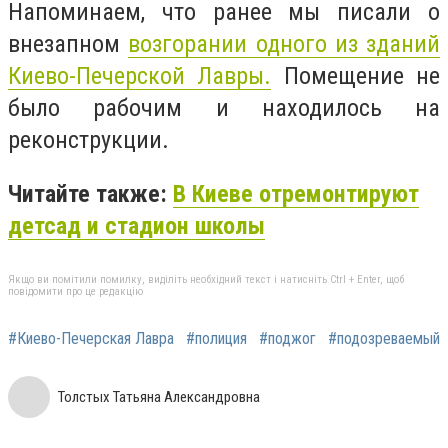
Напоминаем, что ранее мы писали о
внезапном
возгорании одного из зданий
Киево-Печерской Лавры.
Помещение не
было рабочим и находилось на
реконструкции.
Читайте также:
В Киеве отремонтируют
детсад и стадион школы
Якщо ви помітили помилку, виділіть необхідний текст і натисніть Ctrl + Enter, щоб
повідомити про це редакцію
#Киево-Печерская Лавра
#полиция
#поджог
#подозреваемый
Толстых Татьяна Александровна