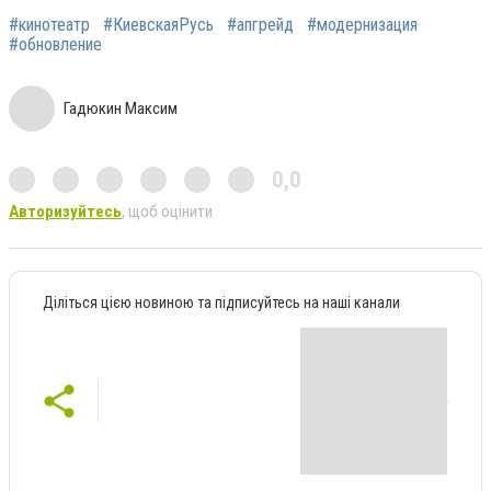
#кинотеатр
#КиевскаяРусь
#апгрейд
#модернизация
#обновление
Гадюкин Максим
0,0
Авторизуйтесь
, щоб оцінити
Діліться цією новиною та підписуйтесь на наші канали