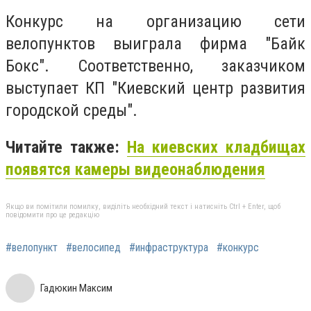
Конкурс на организацию сети
велопунктов выиграла фирма "Байк
Бокс". Соответственно, заказчиком
выступает КП "Киевский центр развития
городской среды".
Читайте также:
На киевских кладбищах
появятся камеры видеонаблюдения
Якщо ви помітили помилку, виділіть необхідний текст і натисніть Ctrl + Enter, щоб
повідомити про це редакцію
#велопункт
#велосипед
#инфраструктура
#конкурс
Гадюкин Максим