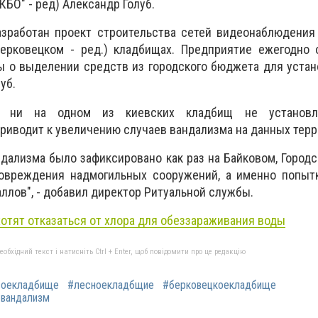
БО" - ред) Александр Голуб.
азработан проект строительства сетей видеонаблюдения
ерковецком - ред.) кладбищах. Предприятие ежегодно 
 о выделении средств из городского бюджета для устано
уб.
а ни на одном из киевских кладбищ не установл
риводит к увеличению случаев вандализма на данных тер
ндализма было зафиксировано как раз на Байковом, Город
овреждения надмогильных сооружений, а именно попыт
ллов", - добавил директор Ритуальной службы.
хотят отказаться от хлора для обеззараживания воды
бхідний текст і натисніть Ctrl + Enter, щоб повідомити про це редакцію
воекладбище
#лесноекладбщие
#берковецкоекладбище
вандализм