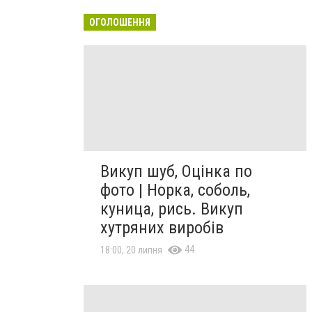
ОГОЛОШЕННЯ
Викуп шуб, Оцінка по
фото | Норка, соболь,
куница, рись. Викуп
хутряних виробів
44
18:00, 20 липня