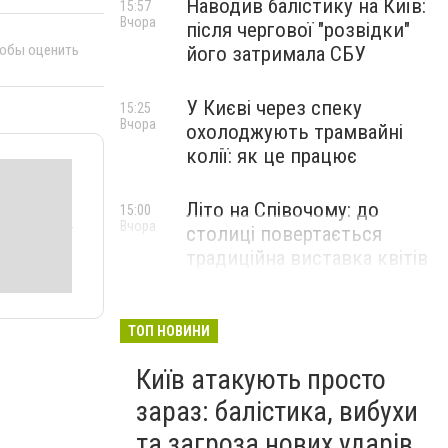
Наводив балістику на Київ:
15:57
Вчора
після чергової "розвідки"
тобы оценить
його затримала СБУ
У Києві через спеку
15:25
Вчора
охолоджують трамвайні
колії: як це працює
Літо на Співочому: до
15:00
Вчора
столиці повертається
традиційна виставка квітів
НОВИНИ КОМПАНІЙ
ТОП НОВИНИ
Київ атакують просто
зараз: балістика, вибухи
та загроза нових ударів