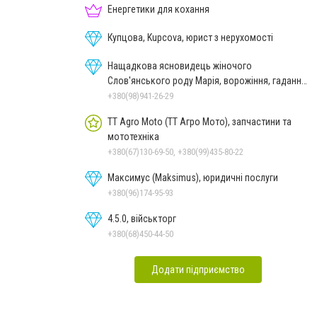
Енергетики для кохання
Купцова, Kupcova, юрист з нерухомості
Нащадкова ясновидець жіночого
Слов'янського роду Марія, ворожіння, гадання
онлайн, ворожіння Таро
+380(98)941-26-29
TT Agro Moto (ТТ Агро Мото), запчастини та
мототехніка
+380(67)130-69-50, +380(99)435-80-22
Максимус (Maksimus), юридичні послуги
+380(96)174-95-93
4.5.0, військторг
+380(68)450-44-50
Додати підприємство