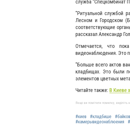
служба "Спецкомбинат ПК
"Ритуальной службой р
Лесном и Городском (Б
соответствующие органы
рассказал Александр Гол
Отмечается, что пок
видеонаблюдения. Это п
"Больше всего актов ва
кладбищах. Это были п
элементов цветных мета
Читайте также:
В Киеве 
Якщо ви помітили помилку, виділіть нео
#киев
#кладбише
#байко
#камерывидеонаблюения
#