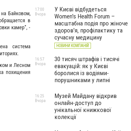
У Києві відбудеться
17:00
 на Байковом,
Вчора
Women's Health Forum –
обращается в
масштабна подія про жіноче
вки камер", -
здоров'я, профілактику та
сучасну медицину
ена система
НОВИНИ КОМПАНІЙ
риториях.
30 тисяч штрафів і тисячі
16:57
Вчора
ском и Лесном
евакуацій: як у Києві
ка похищения
боролися із водіями-
порушниками у липні
Музей Майдану відкрив
16:25
Вчора
онлайн-доступ до
унікальної книжкової
колекції