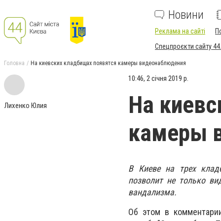
Новини
Реклама на сайті
П
Спецпроєкти сайту 44
Головна
На киевских кладбищах появятся камеры видеонаблюдения
10:46, 2 січня 2019 р.
На киевс
Лихенко Юлия
камеры 
В Киеве на трех клад
позволит не только ви
вандализма.
Об этом в комментари