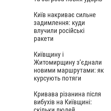
Київ накриває сильне
задимлення: куди
влучили російські
ракети
Київщину і
Житомирщину з’єднали
новими маршрутами: як
курсують потяги
Кривава різанина після
вибухів на Київщині:
скільки людей