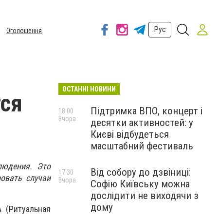
Рус
Оголошення
ОСТАННІ НОВИНИ
тся
Підтримка ВПО, концерт і
18:00
Вчора
десятки активностей: у
Києві відбудеться
масштабний фестиваль
людения. Это
Від собору до дзвіниці:
17:30
ровать случаи
Вчора
Софію Київську можна
дослідити не виходячи з
дому
 (Ритуальная