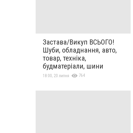
Застава/Викуп ВСЬОГО!
Шуби, обладнання, авто,
товар, техніка,
будматеріали, шини
764
18:00, 20 липня